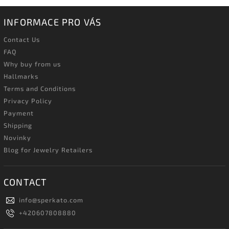
INFORMACE PRO VÁS
Contact Us
FAQ
Why buy from us
Hallmarks
Terms and Conditions
Privacy Policy
Payment
Shipping
Novinky
Blog for Jewelry Retailers
CONTACT
info
@
sperkato.com
+420607808880