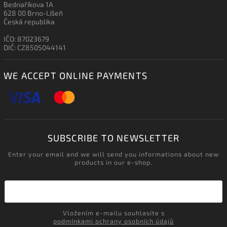
Bednaříkova 1A
628 00 Brno-Líšeň
Česká republika
IČO: 87023679
DIČ: CZ8505044141
WE ACCEPT ONLINE PAYMENTS
SUBSCRIBE TO NEWSLETTER
Enter your email and we will send you informations about new
products in our e-shop.
Vložením e-mailu souhlasíte s
podmínkami ochrany osobních údajů