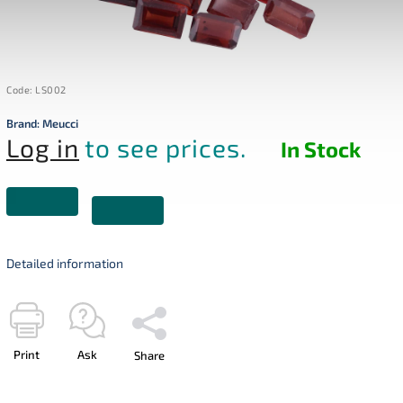
Code:
LS002
Brand:
Meucci
Log in
to see prices.
In Stock
Detailed information
Print
Ask
Share