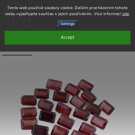
Tento web používá soubory cookie. Dalším procházením tohoto
webu vyjadřujete souhlas s jejich používáním.. Více informací
zde
.
Search
Settings
Accept
LS002 - GARNET NATURAL OCTAGON -
4X6 MM