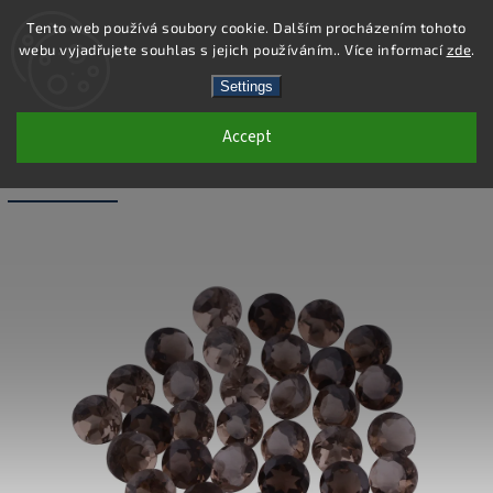
Tento web používá soubory cookie. Dalším procházením tohoto
webu vyjadřujete souhlas s jejich používáním.. Více informací
zde
.
Search
Settings
Accept
LS014 - TOPAZ NATURAL ROUND - 5X5
MM