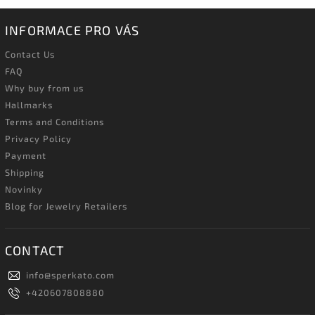
INFORMACE PRO VÁS
Contact Us
FAQ
Why buy from us
Hallmarks
Terms and Conditions
Privacy Policy
Payment
Shipping
Novinky
Blog for Jewelry Retailers
CONTACT
info
@
sperkato.com
+420607808880