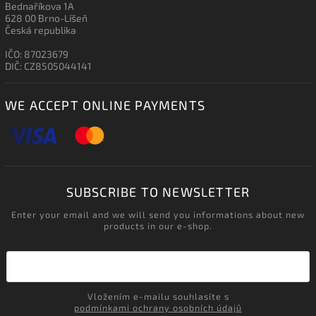
Bednaříkova 1A
628 00 Brno-Líšeň
Česká republika
IČO: 87023679
DIČ: CZ8505044141
WE ACCEPT ONLINE PAYMENTS
SUBSCRIBE TO NEWSLETTER
Enter your email and we will send you informations about new
products in our e-shop.
Vložením e-mailu souhlasíte s
podmínkami ochrany osobních údajů