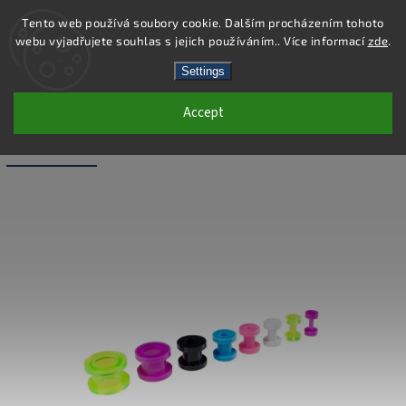
Tento web používá soubory cookie. Dalším procházením tohoto
webu vyjadřujete souhlas s jejich používáním.. Více informací
zde
.
Search
Settings
Accept
PC42-12 - PIERCING TUNEL - BÍLÁ -
12X11