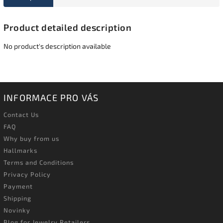
Product detailed description
No product's description available
INFORMACE PRO VÁS
Contact Us
FAQ
Why buy from us
Hallmarks
Terms and Conditions
Privacy Policy
Payment
Shipping
Novinky
Blog for Jewelry Retailers