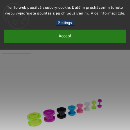
Tento web používá soubory cookie. Dalším procházením tohoto
webu vyjadřujete souhlas s jejich používáním.. Více informací
zde
.
Search
Settings
Accept
PC42-2 - PIERCING TUNEL - ZELENÁ -
2X11