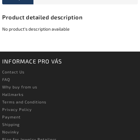
Product detailed description
No product's description available
INFORMACE PRO VÁS
Contact Us
FAQ
Why buy from us
Hallmarks
Terms and Conditions
Privacy Policy
Payment
Shipping
Novinky
Blog for Jewelry Retailers