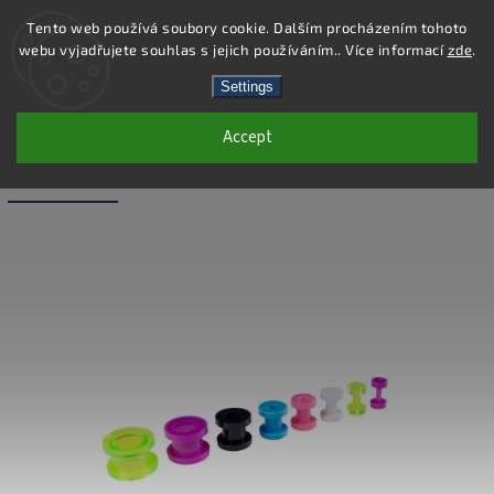
Tento web používá soubory cookie. Dalším procházením tohoto
webu vyjadřujete souhlas s jejich používáním.. Více informací
zde
.
Search
Settings
Accept
PC42-4 - PIERCING TUNEL - BÍLÁ -
4X11