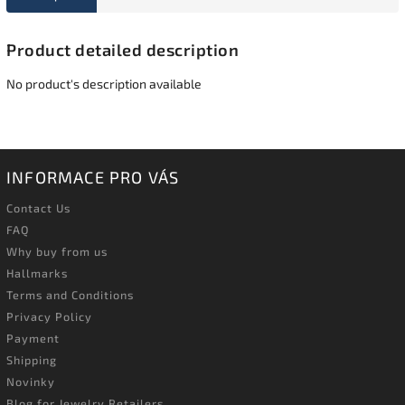
Product detailed description
No product's description available
INFORMACE PRO VÁS
Contact Us
FAQ
Why buy from us
Hallmarks
Terms and Conditions
Privacy Policy
Payment
Shipping
Novinky
Blog for Jewelry Retailers