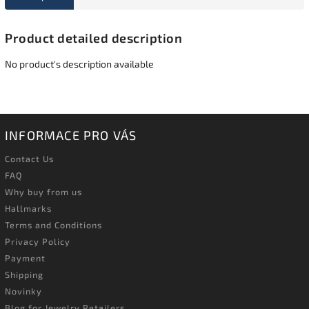
Product detailed description
No product's description available
INFORMACE PRO VÁS
Contact Us
FAQ
Why buy from us
Hallmarks
Terms and Conditions
Privacy Policy
Payment
Shipping
Novinky
Blog for Jewelry Retailers