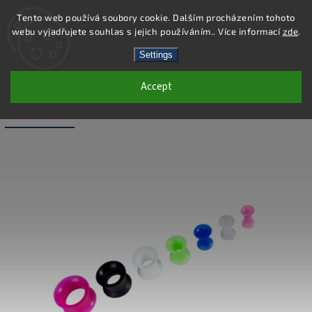
Tento web používá soubory cookie. Dalším procházením tohoto
webu vyjadřujete souhlas s jejich používáním.. Více informací
zde
.
Search
Settings
Accept
PC43-10 - PIERCING TUNEL - MODRÁ -
10X12