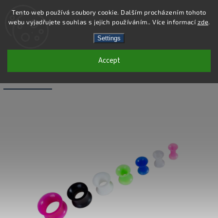
Tento web používá soubory cookie. Dalším procházením tohoto
webu vyjadřujete souhlas s jejich používáním.. Více informací
zde
.
Search
Settings
Accept
PC43-4 - PIERCING TUNEL - MODRÁ -
4X12