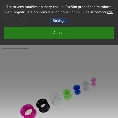
Tento web používá soubory cookie. Dalším procházením tohoto
webu vyjadřujete souhlas s jejich používáním.. Více informací
zde
.
Search
Settings
Accept
PC43-4 - PIERCING TUNEL - ZELENÁ -
4X12