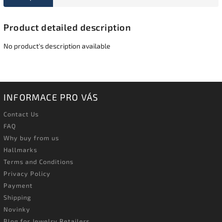
Product detailed description
No product's description available
INFORMACE PRO VÁS
Contact Us
FAQ
Why buy from us
Hallmarks
Terms and Conditions
Privacy Policy
Payment
Shipping
Novinky
Blog for Jewelry Retailers