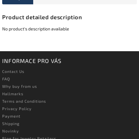
Product detailed description
No product's description available
INFORMACE PRO VÁS
Contact Us
FAQ
Why buy from us
Hallmarks
Terms and Conditions
Privacy Policy
Payment
Shipping
Novinky
Blog for Jewelry Retailers