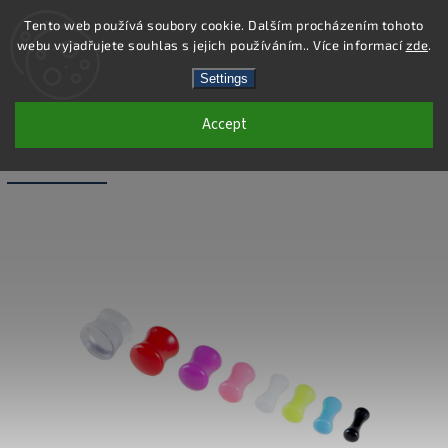
Tento web používá soubory cookie. Dalším procházením tohoto
webu vyjadřujete souhlas s jejich používáním.. Více informací
zde
.
Search
Settings
Accept
PC46-10 - PIERCING PLUG - BÍLÁ - 10
MM