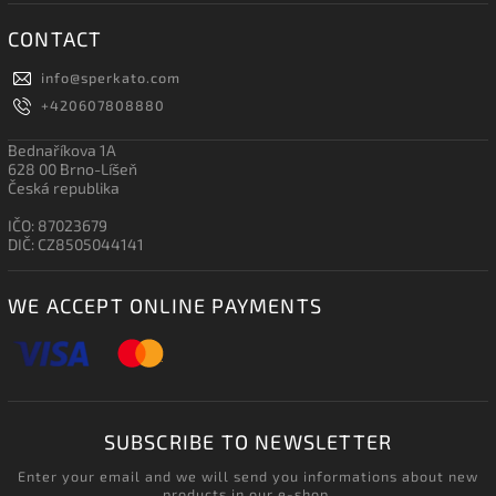
CONTACT
info
@
sperkato.com
+420607808880
Bednaříkova 1A
628 00 Brno-Líšeň
Česká republika
IČO: 87023679
DIČ: CZ8505044141
WE ACCEPT ONLINE PAYMENTS
SUBSCRIBE TO NEWSLETTER
Enter your email and we will send you informations about new
products in our e-shop.