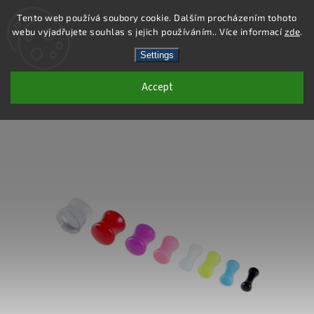
Tento web používá soubory cookie. Dalším procházením tohoto
webu vyjadřujete souhlas s jejich používáním.. Více informací
zde
.
Search
Settings
Accept
PC46-3 - PIERCING PLUG - BÍLÁ - 3 MM