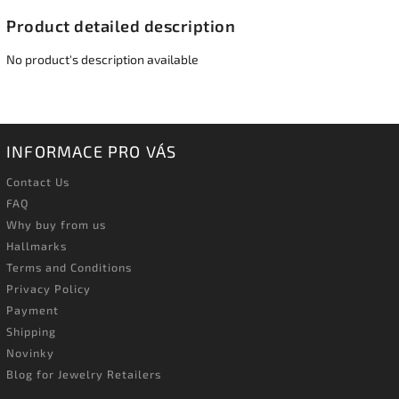
Product detailed description
No product's description available
INFORMACE PRO VÁS
Contact Us
FAQ
Why buy from us
Hallmarks
Terms and Conditions
Privacy Policy
Payment
Shipping
Novinky
Blog for Jewelry Retailers