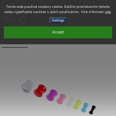
Tento web používá soubory cookie. Dalším procházením tohoto
webu vyjadřujete souhlas s jejich používáním.. Více informací
zde
.
Search
Settings
Accept
PC46-3 - PIERCING PLUG - FIALOVÁ - 3
MM