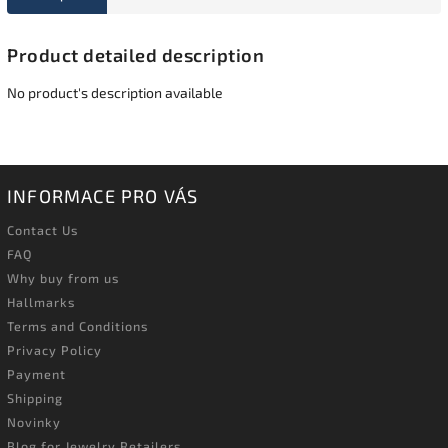
Product detailed description
No product's description available
INFORMACE PRO VÁS
Contact Us
FAQ
Why buy from us
Hallmarks
Terms and Conditions
Privacy Policy
Payment
Shipping
Novinky
Blog for Jewelry Retailers