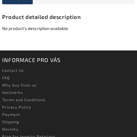
Product detailed description
No product's description available
INFORMACE PRO VÁS
Contact Us
FAQ
Why buy from us
Hallmarks
Terms and Conditions
Privacy Policy
Payment
Shipping
Novinky
Blog for Jewelry Retailers