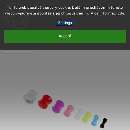
Tento web používá soubory cookie. Dalším procházením tohoto
webu vyjadřujete souhlas s jejich používáním.. Více informací
zde
.
Search
Settings
Accept
PC46-6 - PIERCING PLUG - MODRÁ - 6
MM