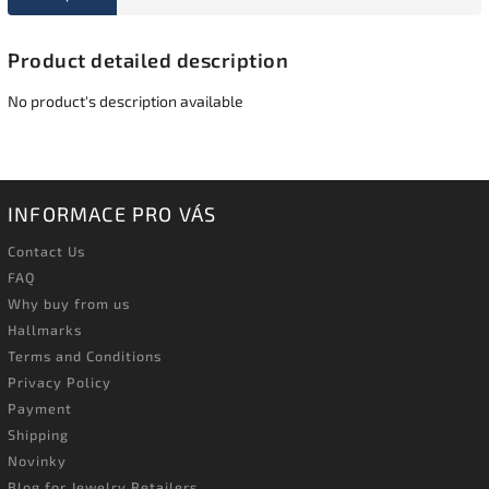
Product detailed description
No product's description available
INFORMACE PRO VÁS
Contact Us
FAQ
Why buy from us
Hallmarks
Terms and Conditions
Privacy Policy
Payment
Shipping
Novinky
Blog for Jewelry Retailers