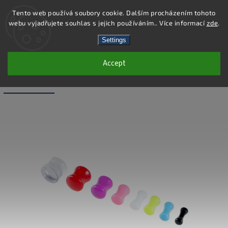
Tento web používá soubory cookie. Dalším procházením tohoto
webu vyjadřujete souhlas s jejich používáním.. Více informací
zde
.
Search
Settings
Accept
PC46-8 - PIERCING PLUG - ZELENÁ - 8
MM