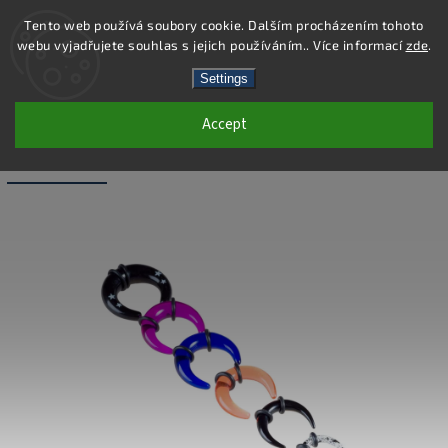
Tento web používá soubory cookie. Dalším procházením tohoto
webu vyjadřujete souhlas s jejich používáním.. Více informací
zde
.
Search
Settings
Accept
PC47-6 - PIERCING PINCHER - MODRÁ
- 6 MM