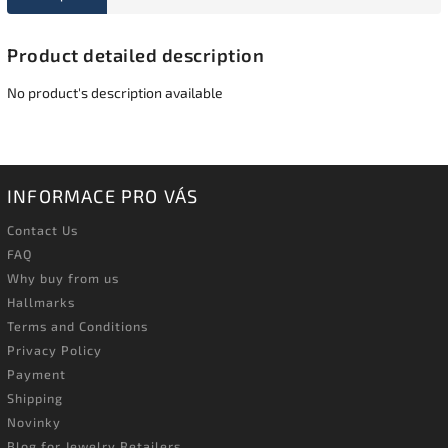
Product detailed description
No product's description available
INFORMACE PRO VÁS
Contact Us
FAQ
Why buy from us
Hallmarks
Terms and Conditions
Privacy Policy
Payment
Shipping
Novinky
Blog for Jewelry Retailers