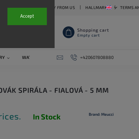
T US
FAQ
WHY BUY FROM US
HALLMARKS
TERMS A
Accept
Shopping cart
Empty cart
RY
WATCH STRAPS
SALE
+420607808880
PIERCING
CONTAC
OVÁK SPIRÁLA - FIALOVÁ - 5 MM
rices.
Brand:
Meucci
In Stock