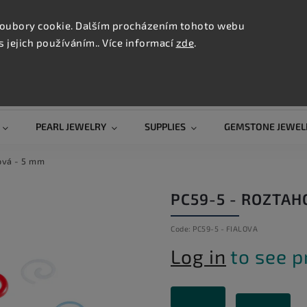
CONTAC
TION
oubory cookie. Dalším procházením tohoto webu
s jejich používáním.. Více informací
zde
.
Search
PEARL JEWELRY
SUPPLIES
GEMSTONE JEWEL
lová - 5 mm
PC59-5 - ROZTAH
Code:
PC59-5 - FIALOVA
Log in
to see p