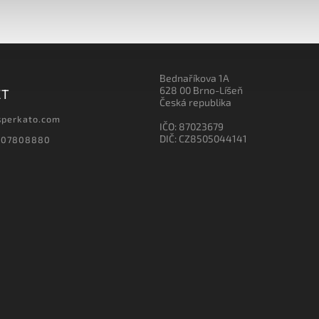
Bednaříkova 1A
628 00 Brno-Líšeň
CT
Česká republika
sperkato.com
IČO: 87023679
DIČ: CZ8505044141
607808880