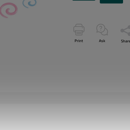
Print
Ask
Shar