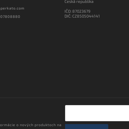
Česká republika
sperkato.com
IČO: 87023679
DIČ: CZ8505044141
607808880
formácie o nových produktoch na