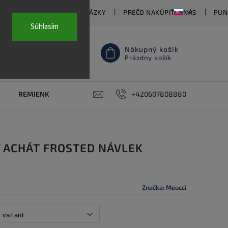
TY
ČASTO KLADENÉ OTÁZKY
PREČO NAKÚPIŤ U NÁS
PUN
Súhlasím
Nákupný košík
Prázdny košík
REMIENKY NA HODINKY
AKCE
+420607808880
PIERCING
KON
Y ACHÁT FROSTED NÁVLEK
Značka:
Meucci