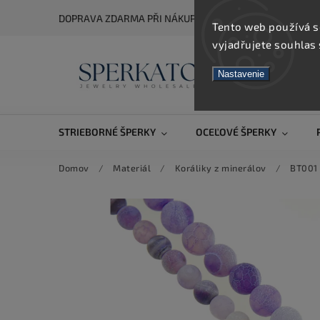
DOPRAVA ZDARMA PŘI NÁKUPU NAD 5 000 KČ
Tento web používá s
vyjadřujete souhlas 
Nastavenie
STRIEBORNÉ ŠPERKY
OCEĽOVÉ ŠPERKY
Domov
/
Materiál
/
Koráliky z minerálov
/
BT001 