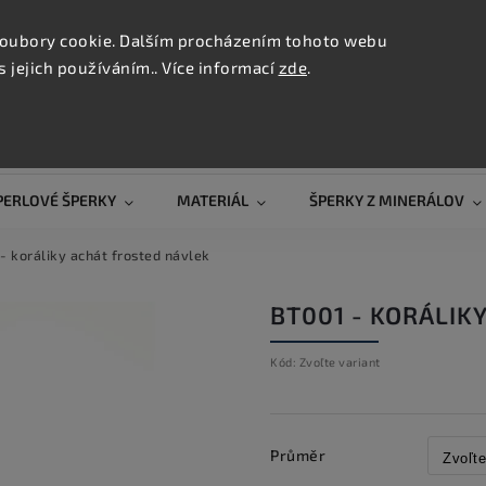
KONTAK
oubory cookie. Dalším procházením tohoto webu
s jejich používáním.. Více informací
zde
.
Hľadať
PERLOVÉ ŠPERKY
MATERIÁL
ŠPERKY Z MINERÁLOV
- koráliky achát frosted návlek
BT001 - KORÁLIK
Kód:
Zvoľte variant
Průměr