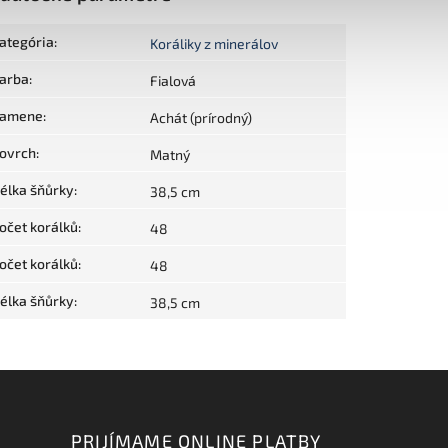
ategória
:
Koráliky z minerálov
arba
:
Fialová
amene
:
Achát (prírodný)
ovrch
:
Matný
élka šňůrky
:
38,5 cm
očet korálků
:
48
očet korálků
:
48
élka šňůrky
:
38,5 cm
PRIJÍMAME ONLINE PLATBY