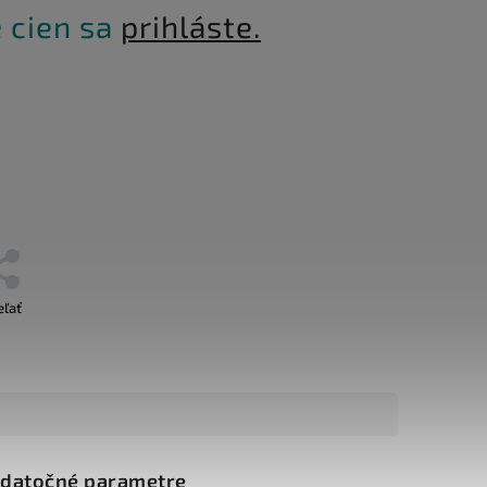
 cien sa
prihláste.
eľať
datočné parametre