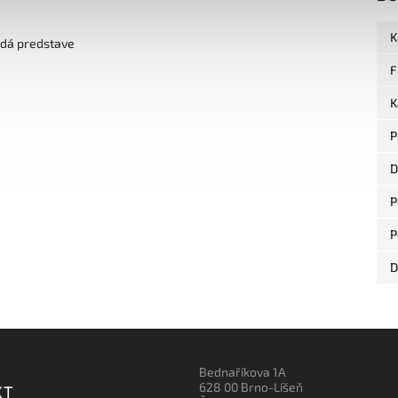
K
edá predstave
F
K
P
D
P
P
D
Bednaříkova 1A
628 00 Brno-Líšeň
KT