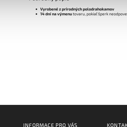
Vyrobené z prírodných polodrahokamov
14 dní na výmenu
tovaru, pokiaľ šperk neodpov
INFORMACE PRO VÁS
KONTA