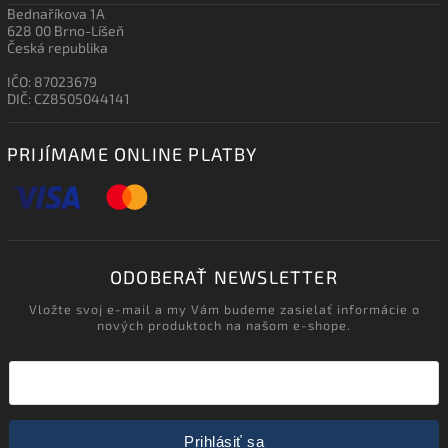
Bednaříkova 1A
628 00 Brno-Líšeň
Česká republika
IČO: 87023679
DIČ: CZ8505044141
PRIJÍMAME ONLINE PLATBY
ODOBERAŤ NEWSLETTER
Vložte svoj e-mail a my Vám budeme zasielať informácie o
nových produktoch na našom e-shope.
Prihlásiť sa