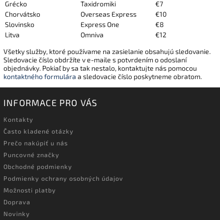
Grécko
Taxidromiki
€7
Chorvátsko
Overseas Express
€10
Slovinsko
Express One
€8
Litva
Omniva
€12
Všetky služby, ktoré používame na zasielanie obsahujú sledovanie.
Sledovacie číslo obdržíte v e-maile s potvrdením o odoslaní
objednávky. Pokiaľ by sa tak nestalo, kontaktujte nás pomocou
kontaktného formulára
a sledovacie číslo poskytneme obratom.
INFORMACE PRO VÁS
Kontakty
Často kladené otázky
Prečo nakúpiť u nás
Puncovné značky
Obchodné podmienky
Podmienky ochrany osobných údajov
Možnosti platby
Doprava
Novinky