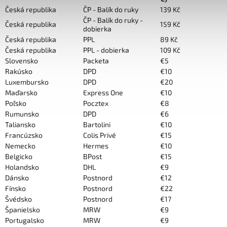
Česká republika
ČP - Balík do ruky
139 Kč
ČP - Balík do ruky -
Česká republika
159 Kč
dobierka
Česká republika
PPL
89 Kč
Česká republika
PPL - dobierka
109 Kč
Slovensko
Packeta
€5
Rakúsko
DPD
€10
Luxembursko
DPD
€20
Maďarsko
Express One
€10
Poľsko
Pocztex
€8
Rumunsko
DPD
€6
Taliansko
Bartolini
€10
Francúzsko
Colis Privé
€15
Nemecko
Hermes
€10
Belgicko
BPost
€15
Holandsko
DHL
€9
Dánsko
Postnord
€12
Fínsko
Postnord
€22
Švédsko
Postnord
€17
Španielsko
MRW
€9
Portugalsko
MRW
€9