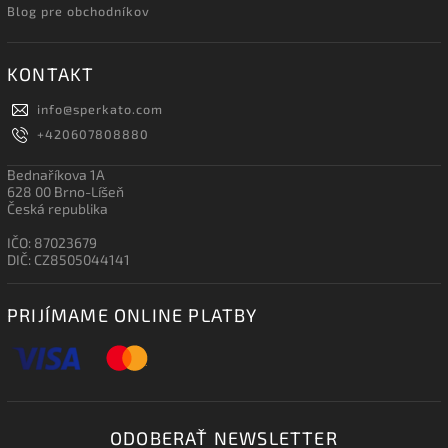
Blog pre obchodníkov
KONTAKT
info
@
sperkato.com
+420607808880
Bednaříkova 1A
628 00 Brno-Líšeň
Česká republika
IČO: 87023679
DIČ: CZ8505044141
PRIJÍMAME ONLINE PLATBY
ODOBERAŤ NEWSLETTER