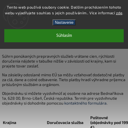
Tento web používá soubory cookie. Dalším procházením tohoto
webu vyjadřujete souhlas s jejich používáním.. Více informací
zde
.
Hľadať
Nastavenie
Súhlasím
DOPRAVA
Súhrn ponúkaných prepravných služieb vrátane cien, rýchlosti
doručenia nájdete v tabuľke nižšie v závislosti od krajiny, kam si
prajete tovar zaslať.
Na zásielky odoslané mimo EÚ sa môžu vzťahovať dodatočné platby
za clá, dane a colné odbavenie. Tieto platby hradí výhradne príjemca
príslušným službám a orgánom.
Objednávku si môžete vyzdvihnúť aj osobne na adrese Bednaříkova
1a, 628 00, Brno-Líšeň, Česká republika. Termín pre vyzdvihnutie
objednávky si dohodnite pomocou
kontaktného formulára
.
Poštovné
Krajina
Doručovacia služba
(objednávky pod 199
€)