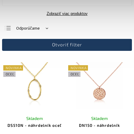
Zobraziť viac produktov
Odporúčame
Najlacnejšie
Otvoriť filter
Najdrahšie
Najpredávanejšie
Abecedne
NOVINKA
NOVINKA
OCEĽ
OCEĽ
Skladem
Skladem
DS510N - náhrdelník oceľ
DN150 - náhrdelník