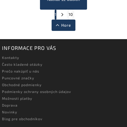
1
10
Hore
INFORMACE PRO VÁS
Kontakty
Často kladené otázky
Prečo nakúpiť u nás
Puncovné značky
Obchodné podmienky
Podmienky ochrany osobných údajov
Možnosti platby
Doprava
Novinky
Blog pre obchodníkov