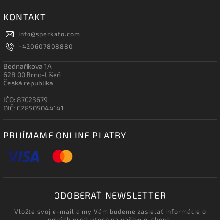
KONTAKT
info
@
sperkato.com
+420607808880
Bednaříkova 1A
628 00 Brno-Líšeň
Česká republika
IČO: 87023679
DIČ: CZ8505044141
PRIJÍMAME ONLINE PLATBY
ODOBERAŤ NEWSLETTER
Vložte svoj e-mail a my Vám budeme zasielať informácie o
nových produktoch na našom e-shope.