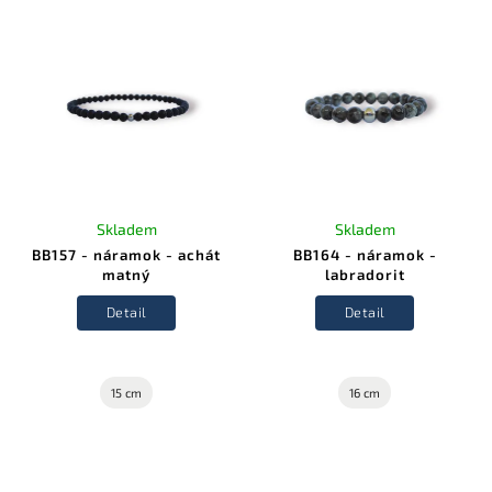
Skladem
Skladem
BB157 - náramok - achát
BB164 - náramok -
matný
labradorit
Detail
Detail
15 cm
16 cm