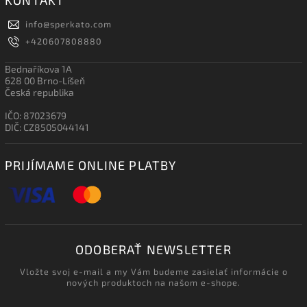
KONTAKT
info
@
sperkato.com
+420607808880
Bednaříkova 1A
628 00 Brno-Líšeň
Česká republika
IČO: 87023679
DIČ: CZ8505044141
PRIJÍMAME ONLINE PLATBY
ODOBERAŤ NEWSLETTER
Vložte svoj e-mail a my Vám budeme zasielať informácie o
nových produktoch na našom e-shope.