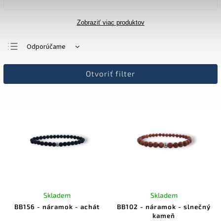
Zobraziť viac produktov
Odporúčame
Najlacnejšie
Otvoriť filter
Najdrahšie
Najpredávanejšie
Abecedne
Skladem
Skladem
BB156 - náramok - achát
BB102 - náramok - slnečný
kameň