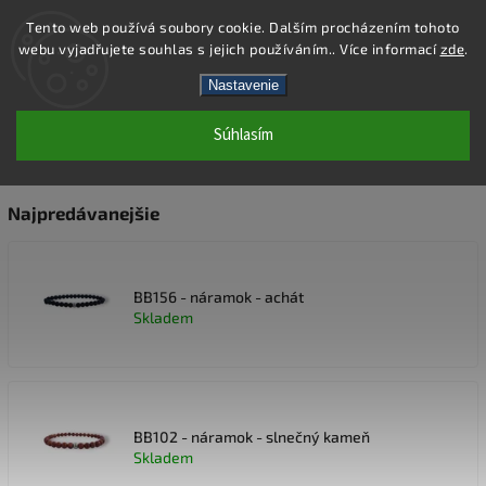
Tento web používá soubory cookie. Dalším procházením tohoto
webu vyjadřujete souhlas s jejich používáním.. Více informací
zde
.
Hľadať
Nastavenie
Súhlasím
NÁRAMKY Z MINERÁLOV
Najpredávanejšie
BB156 - náramok - achát
Skladem
BB102 - náramok - slnečný kameň
Skladem