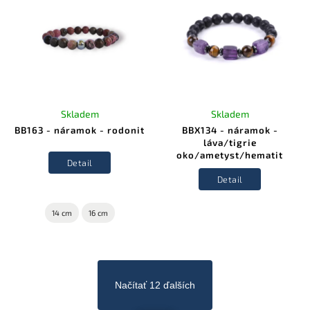
Skladem
Skladem
BB163 - náramok - rodonit
BBX134 - náramok -
láva/tigrie
oko/ametyst/hematit
Detail
Detail
14 cm
16 cm
Načítať 12 ďalších