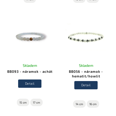
Skladem
Skladem
BB093 - náramok - achát
BB056 - náramok -
hematit/howlit
Detail
Detail
15 cm
17 cm
14 cm
16 cm