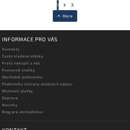
1
3
Hore
INFORMACE PRO VÁS
Kontakty
Často kladené otázky
Prečo nakúpiť u nás
Puncovné značky
Obchodné podmienky
Podmienky ochrany osobných údajov
Možnosti platby
Doprava
Novinky
Blog pre obchodníkov