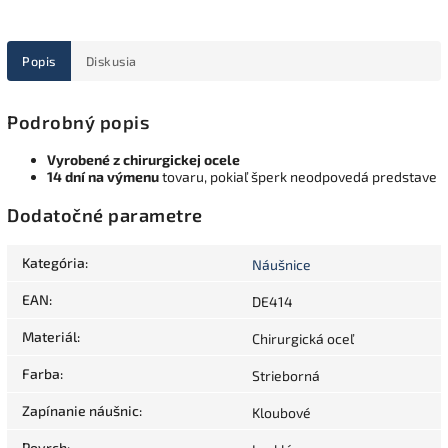
Popis
Diskusia
Podrobný popis
Vyrobené z chirurgickej ocele
14 dní na výmenu
tovaru, pokiaľ šperk neodpovedá predstave
Dodatočné parametre
Kategória
:
Náušnice
EAN
:
DE414
Materiál
:
Chirurgická oceľ
Farba
:
Strieborná
Zapínanie náušnic
:
Kloubové
Povrch
: