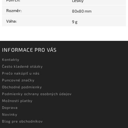
Lesklý
Rozměr
:
80x80 mm
Váha
:
9 g
INFORMACE PRO VÁS
Kontakty
Často kladené otázky
Prečo nakúpiť u nás
Puncovné značky
Obchodné podmienky
Podmienky ochrany osobných údajov
Možnosti platby
Doprava
Novinky
Blog pre obchodníkov