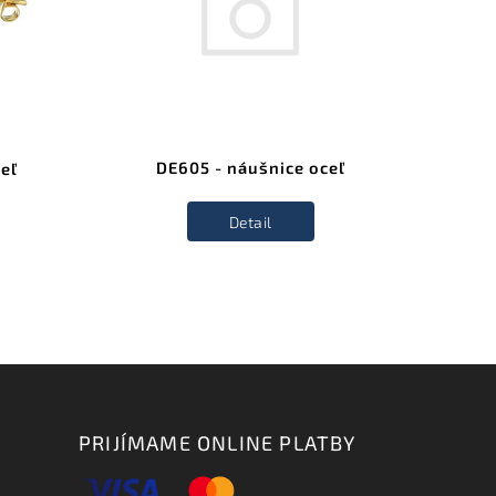
DE605 - náušnice oceľ
eľ
Detail
PRIJÍMAME ONLINE PLATBY