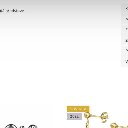
K
edá predstave
M
F
Z
P
V
NOVINKA
OCEĽ