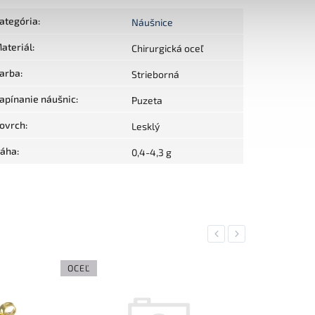
ategória
:
Náušnice
ateriál
:
Chirurgická oceľ
arba
:
Strieborná
apínanie náušnic
:
Puzeta
ovrch
:
Lesklý
áha
:
0,4-4,3 g
Previous
Next
OCEĽ
OCEĽ