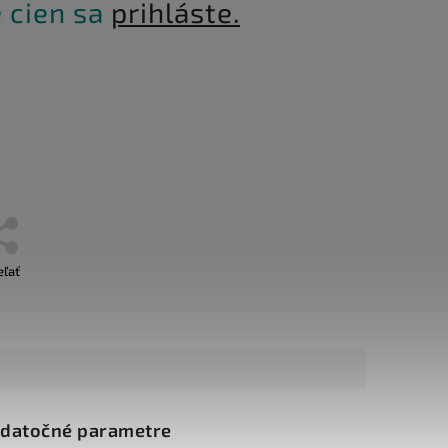
 cien sa
prihláste.
eľať
datočné parametre