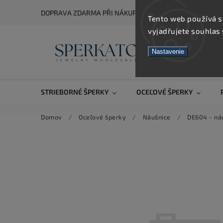
DOPRAVA ZDARMA PŘI NÁKUPU NAD 5 000 KČ
Tento web používá s
vyjadřujete souhlas 
Nastavenie
STRIEBORNÉ ŠPERKY
OCEĽOVÉ ŠPERKY
Domov
/
Oceľové šperky
/
Náušnice
/
DE604 - ná