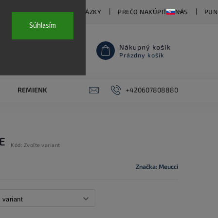
TY
ČASTO KLADENÉ OTÁZKY
PREČO NAKÚPIŤ U NÁS
PUN
Súhlasím
Nákupný košík
Prázdny košík
REMIENKY NA HODINKY
AKCE
+420607808880
PIERCING
KON
E
Kód:
Zvoľte variant
Značka:
Meucci