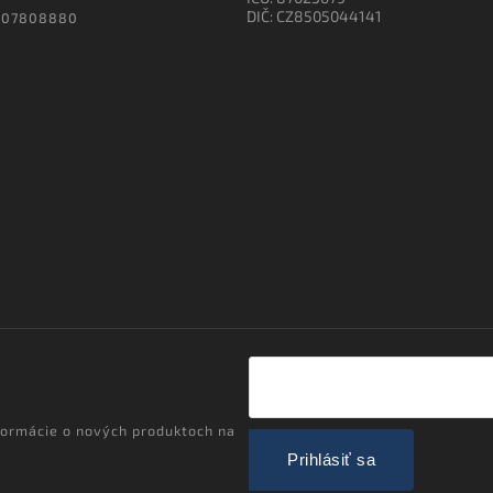
DIČ: CZ8505044141
607808880
formácie o nových produktoch na
Prihlásiť sa