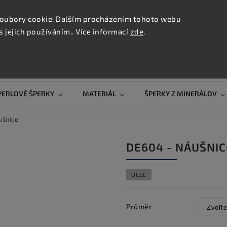
KONTAK
oubory cookie. Dalším procházením tohoto webu
s jejich používáním.. Více informací
zde
.
Hľadať
PERLOVÉ ŠPERKY
MATERIÁL
ŠPERKY Z MINERÁLOV
ušnice
DE604 - NÁUŠNIC
OCEĽ
Průměr