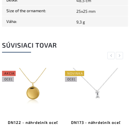
48,5 cm
Size of the ornament
:
25x25 mm
Váha
:
9,3 g
SÚVISIACI TOVAR
Previous
Next
AKCIA
NOVINKA
OCEĽ
OCEĽ
DN122 - náhrdelník oceľ
DN173 - náhrdelník oceľ