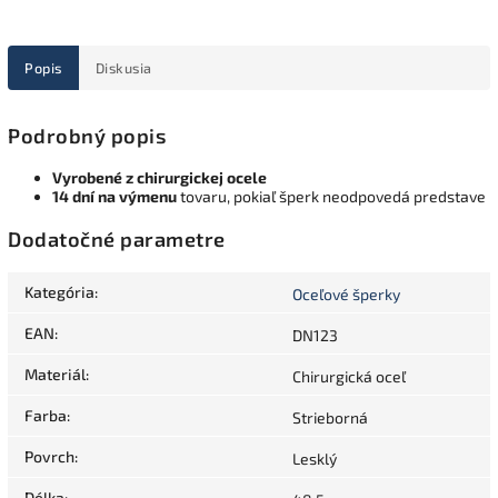
Popis
Diskusia
Podrobný popis
Vyrobené z chirurgickej ocele
14 dní na výmenu
tovaru, pokiaľ šperk neodpovedá predstave
Dodatočné parametre
Kategória
:
Oceľové šperky
EAN
:
DN123
Materiál
:
Chirurgická oceľ
Farba
:
Strieborná
Povrch
:
Lesklý
Délka
: