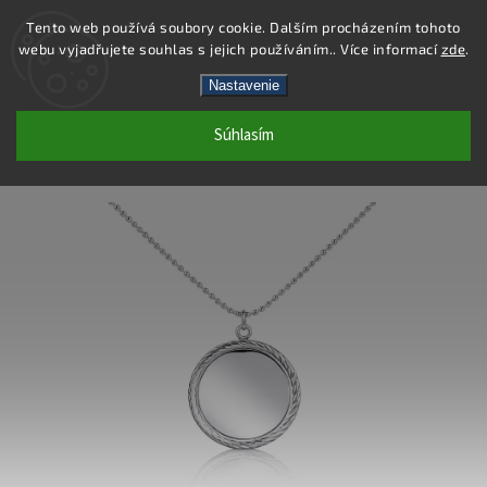
Tento web používá soubory cookie. Dalším procházením tohoto
webu vyjadřujete souhlas s jejich používáním.. Více informací
zde
.
Hľadať
Nastavenie
Súhlasím
DN123 - NÁHRDELNÍK OCEĽ