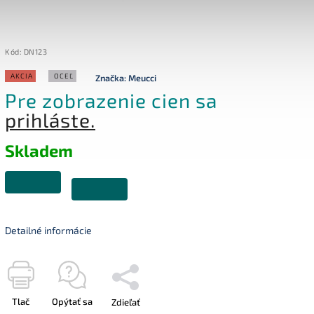
Kód:
DN123
AKCIA
OCEĽ
Značka:
Meucci
Pre zobrazenie cien sa
prihláste.
Skladem
Detailné informácie
Tlač
Opýtať sa
Zdieľať