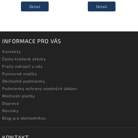
Detail
Detail
INFORMACE PRO VÁS
Kontakty
Často kladené otázky
Prečo nakúpiť u nás
Puncovné značky
Obchodné podmienky
Podmienky ochrany osobných údajov
Možnosti platby
Doprava
Novinky
Blog pre obchodníkov
KONTAKT