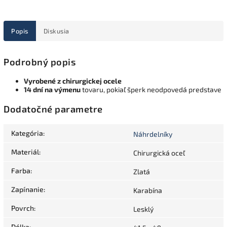
Popis
Diskusia
Podrobný popis
Vyrobené z chirurgickej ocele
14 dní na výmenu
tovaru, pokiaľ šperk neodpovedá predstave
Dodatočné parametre
Kategória
:
Náhrdelníky
Materiál
:
Chirurgická oceľ
Farba
:
Zlatá
Zapínanie
:
Karabína
Povrch
:
Lesklý
Délka
: