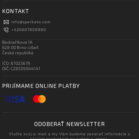
KONTAKT
info
@
sperkato.com
+420607808880
Bednaříkova 1A
628 00 Brno-Líšeň
Česká republika
IČO: 87023679
DIČ: CZ8505044141
PRIJÍMAME ONLINE PLATBY
ODOBERAŤ NEWSLETTER
Vložte svoj e-mail a my Vám budeme zasielať informácie o
nových produktoch na našom e-shope.