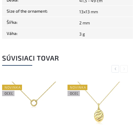
41,5 - 49 cm
Size of the ornament
:
13x13 mm
Šířka
:
2 mm
Váha
:
3 g
SÚVISIACI TOVAR
Previous
Next
NOVINKA
NOVINKA
OCEĽ
OCEĽ