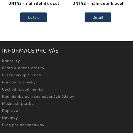
DN145 - náhrdelník oceľ
DN142 - náhrdelník oceľ
Detail
Detail
INFORMACE PRO VÁS
Kontakty
Často kladené otázky
Prečo nakúpiť u nás
Puncovné značky
Obchodné podmienky
Podmienky ochrany osobných údajov
Možnosti platby
Doprava
Novinky
Blog pre obchodníkov