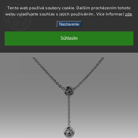
Tento web používá soubory cookie. Dalším procházením tohoto
webu vyjadřujete souhlas s jejich používáním.. Více informací
zde
.
Hľadať
Nastavenie
Súhlasím
DS453 - NÁHRDELNÍK OCEĽ