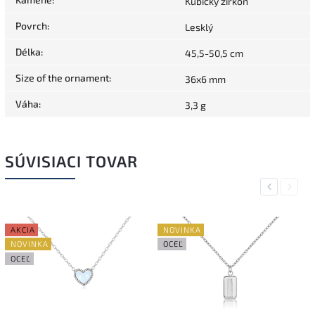
Kubický zirkon
Povrch
:
Lesklý
Délka
:
45,5-50,5 cm
Size of the ornament
:
36x6 mm
Váha
:
3,3 g
SÚVISIACI TOVAR
Previous
Next
AKCIA
NOVINKA
NOVINKA
OCEĽ
OCEĽ