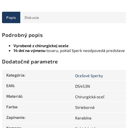
Popis
Diskusia
Podrobný popis
Vyrobené z chirurgickej ocele
14 dní na výmenu
tovaru, pokiaľ šperk neodpovedá predstave
Dodatočné parametre
Kategória
:
Oceľové šperky
EAN
:
DS453N
Materiál
:
Chirurgická oceľ
Farba
:
Strieborná
Zapínanie
:
Karabína
Kamene
: