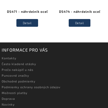
DS471 - náhrdelník oceľ
DS474 - náhrdelník oceľ
Detail
Detail
INFORMACE PRO VÁS
Kontakty
Často kladené otázky
Prečo nakúpiť u nás
Puncovné značky
Obchodné podmienky
Podmienky ochrany osobných údajov
Možnosti platby
Doprava
Novinky