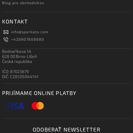
Blog pre obchodníkov
KONTAKT
info
@
sperkato.com
+420607808880
Bednaříkova 1A
628 00 Brno-Líšeň
Česká republika
IČO: 87023679
DIČ: CZ8505044141
PRIJÍMAME ONLINE PLATBY
ODOBERAŤ NEWSLETTER