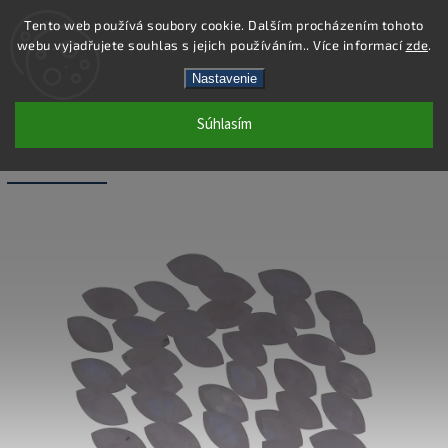
Tento web používá soubory cookie. Dalším procházením tohoto
webu vyjadřujete souhlas s jejich používáním.. Více informací
zde
.
Hľadať
Nastavenie
Súhlasím
LS025 - MESAČNÝ KAMEŇ PRÍRODNÝ
MARKÍZ - 4X8 MM