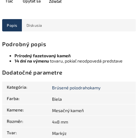
Tlač
Opýtať sa
Zdieľať
Popis
Diskusia
Podrobný popis
Prírodný fazetovaný kameň
14 dní na výmenu
tovaru, pokiaľ neodpovedá predstave
Dodatočné parametre
Kategória
:
Brúsené polodrahokamy
Farba
:
Biela
Kamene
:
Mesačný kameň
Rozměr
:
4x8 mm
Tvar
:
Markýz