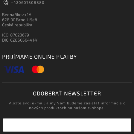
+420607808880
Bednaříkova 1A
628 00 Brno-Líšeň
Česká republika
IČO: 87023679
DIČ: CZ8505044141
PRIJÍMAME ONLINE PLATBY
ODOBERAŤ NEWSLETTER
Vložte svoj e-mail a my Vám budeme zasielať informácie o
nových produktoch na našom e-shope.