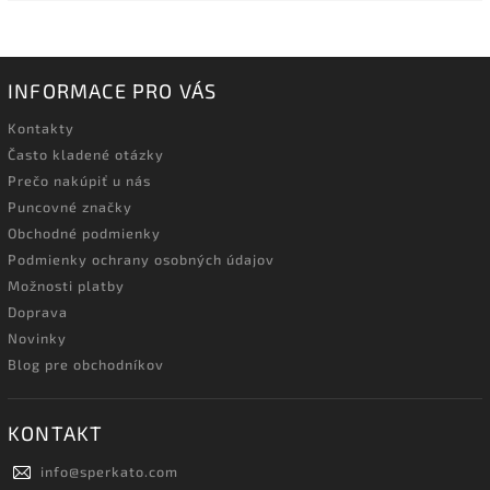
INFORMACE PRO VÁS
Kontakty
Často kladené otázky
Prečo nakúpiť u nás
Puncovné značky
Obchodné podmienky
Podmienky ochrany osobných údajov
Možnosti platby
Doprava
Novinky
Blog pre obchodníkov
KONTAKT
info
@
sperkato.com