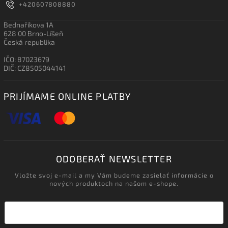
+420607808880
Bednaříkova 1A
628 00 Brno-Líšeň
Česká republika
IČO: 87023679
DIČ: CZ8505044141
PRIJÍMAME ONLINE PLATBY
ODOBERAŤ NEWSLETTER
Vložte svoj e-mail a my Vám budeme zasielať informácie o
nových produktoch na našom e-shope.