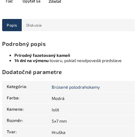
Tlač
Opýtať sa
Zdieľať
Popis
Diskusia
Podrobný popis
Prírodný fazetovaný kameň
14 dní na výmenu
tovaru, pokiaľ neodpovedá predstave
Dodatočné parametre
Kategória
:
Brúsené polodrahokamy
Farba
:
Modrá
Kamene
:
Iolit
Rozměr
:
5x7 mm
Tvar
:
Hruška