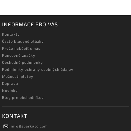
INFORMACE PRO VÁS
Kontakty
Často kladené otázky
Prečo nakúpiť u nás
Puncovné značky
Obchodné podmienky
Podmienky ochrany osobných údajov
Možnosti platby
Doprava
Novinky
Blog pre obchodníkov
KONTAKT
info
@
sperkato.com