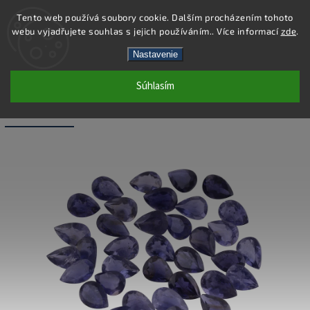
Tento web používá soubory cookie. Dalším procházením tohoto
webu vyjadřujete souhlas s jejich používáním.. Více informací
zde
.
Hľadať
Nastavenie
Súhlasím
LS028 - IOLIT PRÍRODNÝ HRUŠKA - 5X7
MM