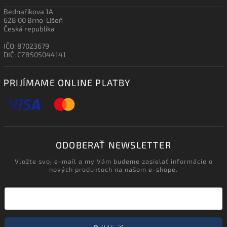
Bednaříkova 1A
628 00 Brno-Líšeň
Česká republika
IČO: 87023679
DIČ: CZ8505044141
PRIJÍMAME ONLINE PLATBY
ODOBERAŤ NEWSLETTER
Vložte svoj e-mail a my Vám budeme zasielať informácie o
nových produktoch na našom e-shope.