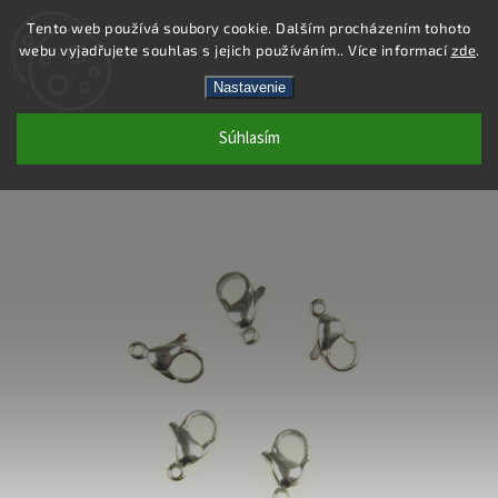
Tento web používá soubory cookie. Dalším procházením tohoto
webu vyjadřujete souhlas s jejich používáním.. Více informací
zde
.
Hľadať
Nastavenie
Súhlasím
PA001 - KARABÍNA 9 MM