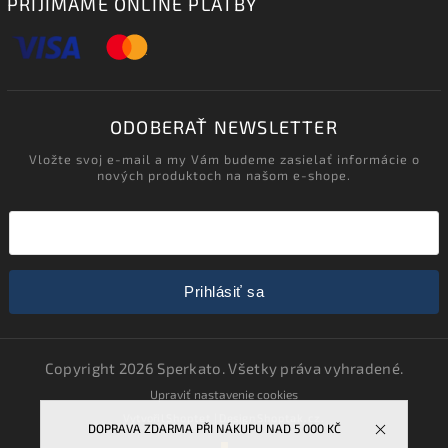
PRIJÍMAME ONLINE PLATBY
ODOBERAŤ NEWSLETTER
Vložte svoj e-mail a my Vám budeme zasielať informácie o
nových produktoch na našom e-shope.
Prihlásiť sa
Copyright 2026
Sperkato
. Všetky práva vyhradené.
Upraviť nastavenie cookies
Vytvořil
Shoptet
| Design
Shoptak.cz.
DOPRAVA ZDARMA PŘI NÁKUPU NAD 5 000 KČ