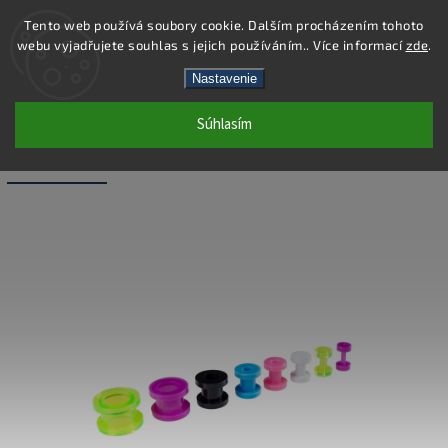
Tento web používá soubory cookie. Dalším procházením tohoto
webu vyjadřujete souhlas s jejich používáním.. Více informací
zde
.
Hľadať
Nastavenie
Súhlasím
PC42-5 - PIERCING TUNEL - ZELENÁ -
5X11