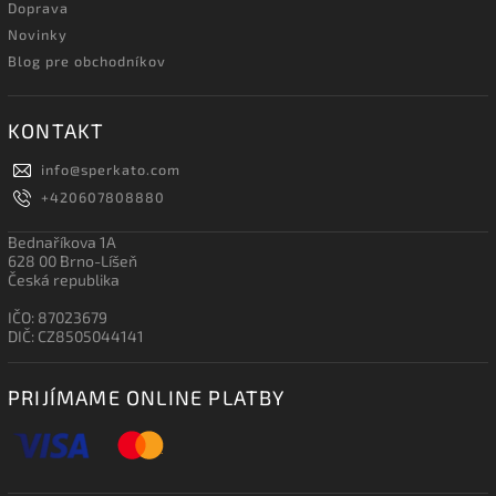
Doprava
Novinky
Blog pre obchodníkov
KONTAKT
info
@
sperkato.com
+420607808880
Bednaříkova 1A
628 00 Brno-Líšeň
Česká republika
IČO: 87023679
DIČ: CZ8505044141
PRIJÍMAME ONLINE PLATBY