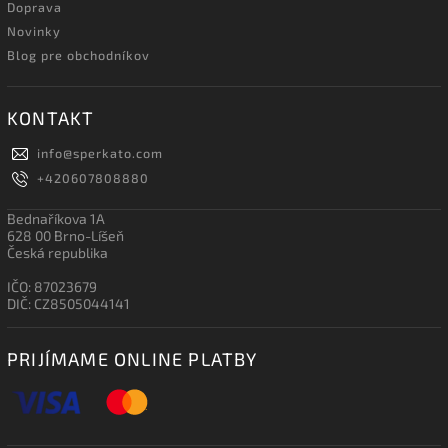
Doprava
Novinky
Blog pre obchodníkov
KONTAKT
info
@
sperkato.com
+420607808880
Bednaříkova 1A
628 00 Brno-Líšeň
Česká republika
IČO: 87023679
DIČ: CZ8505044141
PRIJÍMAME ONLINE PLATBY