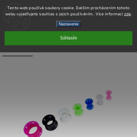
Tento web používá soubory cookie. Dalším procházením tohoto
webu vyjadřujete souhlas s jejich používáním.. Více informací
zde
.
Hľadať
Nastavenie
Súhlasím
PC43-10 - PIERCING TUNEL - MODRÁ -
10X12