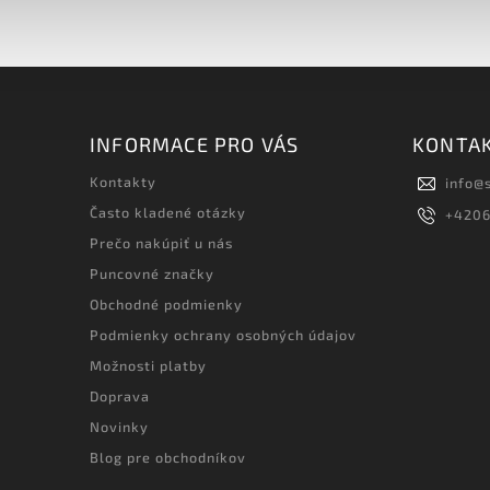
INFORMACE PRO VÁS
KONTA
Kontakty
info
@
Často kladené otázky
+420
Prečo nakúpiť u nás
Puncovné značky
Obchodné podmienky
Podmienky ochrany osobných údajov
Možnosti platby
Doprava
Novinky
Blog pre obchodníkov