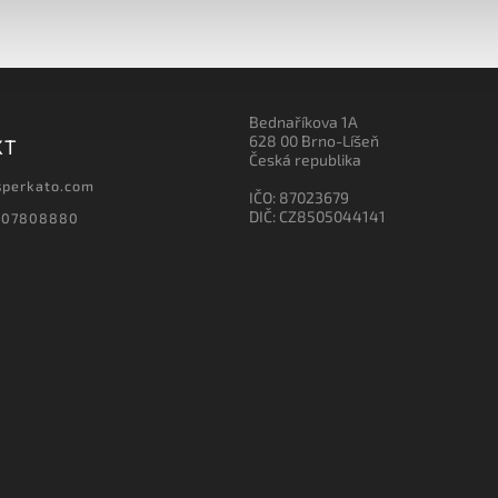
Bednaříkova 1A
628 00 Brno-Líšeň
KT
Česká republika
sperkato.com
IČO: 87023679
DIČ: CZ8505044141
607808880