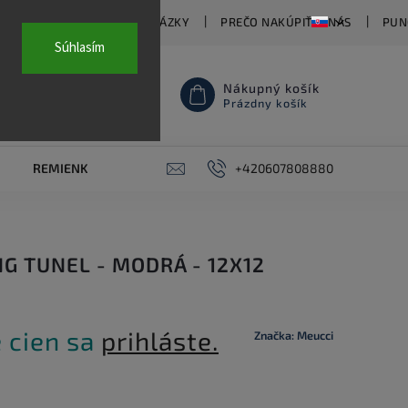
TY
ČASTO KLADENÉ OTÁZKY
PREČO NAKÚPIŤ U NÁS
PUN
Súhlasím
Nákupný košík
Prázdny košík
REMIENKY NA HODINKY
AKCE
+420607808880
PIERCING
KON
NG TUNEL - MODRÁ - 12X12
 cien sa
prihláste.
Značka:
Meucci