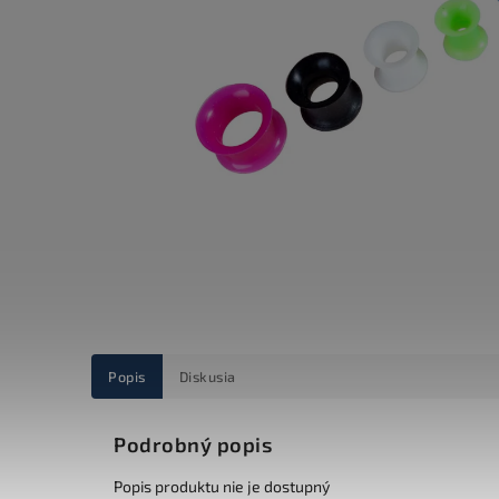
Popis
Diskusia
Podrobný popis
Popis produktu nie je dostupný