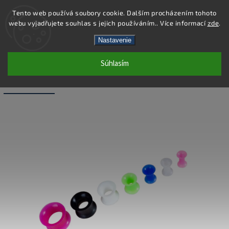
Tento web používá soubory cookie. Dalším procházením tohoto
webu vyjadřujete souhlas s jejich používáním.. Více informací
zde
.
Hľadať
Nastavenie
Súhlasím
PC43-4 - PIERCING TUNEL - ZELENÁ -
4X12