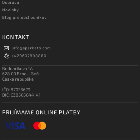
Doprava
Novinky
Blog pre obchodníkov
KONTAKT
info
@
sperkato.com
+420607808880
Bednaříkova 1A
628 00 Brno-Líšeň
Česká republika
IČO: 87023679
DIČ: CZ8505044141
PRIJÍMAME ONLINE PLATBY