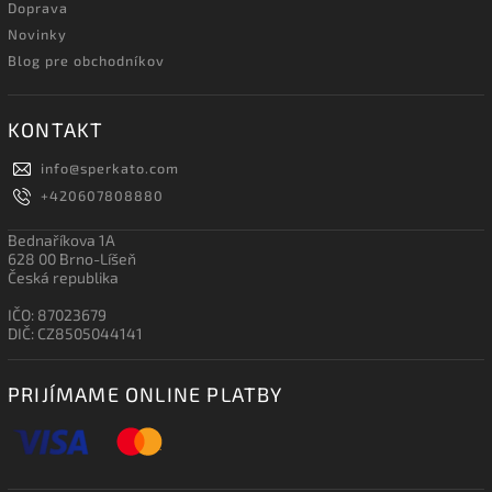
Doprava
Novinky
Blog pre obchodníkov
KONTAKT
info
@
sperkato.com
+420607808880
Bednaříkova 1A
628 00 Brno-Líšeň
Česká republika
IČO: 87023679
DIČ: CZ8505044141
PRIJÍMAME ONLINE PLATBY