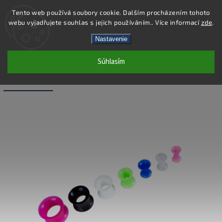
Tento web používá soubory cookie. Dalším procházením tohoto
webu vyjadřujete souhlas s jejich používáním.. Více informací
zde
.
Hľadať
Nastavenie
Súhlasím
PC43-8 - PIERCING TUNEL - ZELENÁ -
8X12