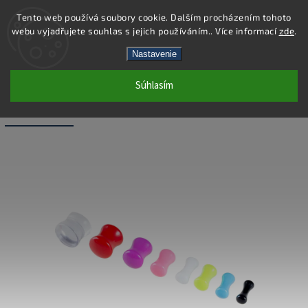
Tento web používá soubory cookie. Dalším procházením tohoto
webu vyjadřujete souhlas s jejich používáním.. Více informací
zde
.
Hľadať
Nastavenie
Súhlasím
PC46-10 - PIERCING PLUG - FIALOVÁ -
10 MM