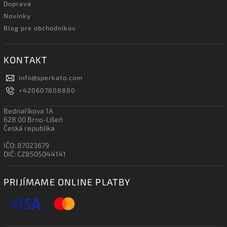
Doprava
Novinky
Blog pre obchodníkov
KONTAKT
info
@
sperkato.com
+420607808880
Bednaříkova 1A
628 00 Brno-Líšeň
Česká republika
IČO: 87023679
DIČ: CZ8505044141
PRIJÍMAME ONLINE PLATBY