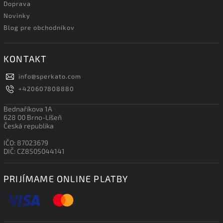
Doprava
Novinky
Blog pre obchodníkov
KONTAKT
info
@
sperkato.com
+420607808880
Bednaříkova 1A
628 00 Brno-Líšeň
Česká republika
IČO: 87023679
DIČ: CZ8505044141
PRIJÍMAME ONLINE PLATBY