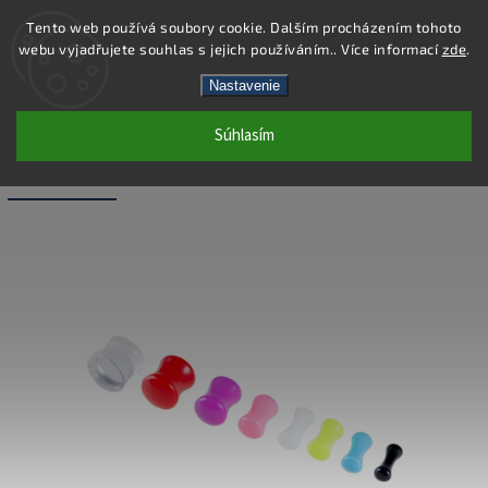
Tento web používá soubory cookie. Dalším procházením tohoto
webu vyjadřujete souhlas s jejich používáním.. Více informací
zde
.
Hľadať
Nastavenie
Súhlasím
PC46-5 - PIERCING PLUG - BIELA - 5
MM