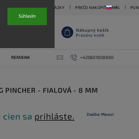
TY
ČASTO KLADENÉ OTÁZKY
PREČO NAKÚPIŤ U NÁS
PUN
Súhlasím
Nákupný košík
Prázdny košík
REMIENKY NA HODINKY
AKCE
+420607808880
PIERCING
KON
G PINCHER - FIALOVÁ - 8 MM
 cien sa
prihláste.
Značka:
Meucci