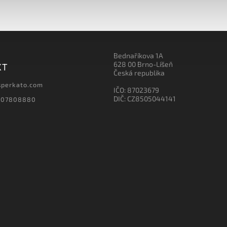
Bednaříkova 1A
628 00 Brno-Líšeň
KT
Česká republika
sperkato.com
IČO: 87023679
DIČ: CZ8505044141
607808880