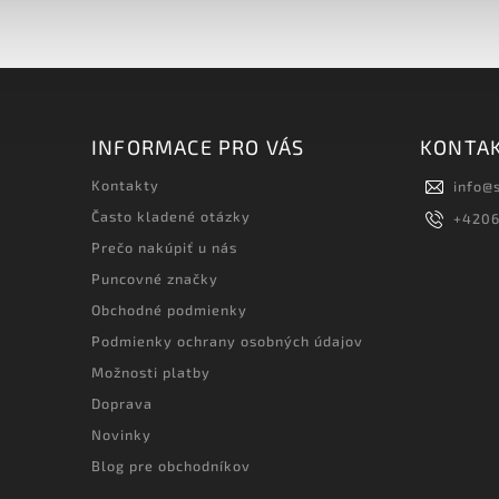
INFORMACE PRO VÁS
KONTA
Kontakty
info
@
Často kladené otázky
+420
Prečo nakúpiť u nás
Puncovné značky
Obchodné podmienky
Podmienky ochrany osobných údajov
Možnosti platby
Doprava
Novinky
Blog pre obchodníkov