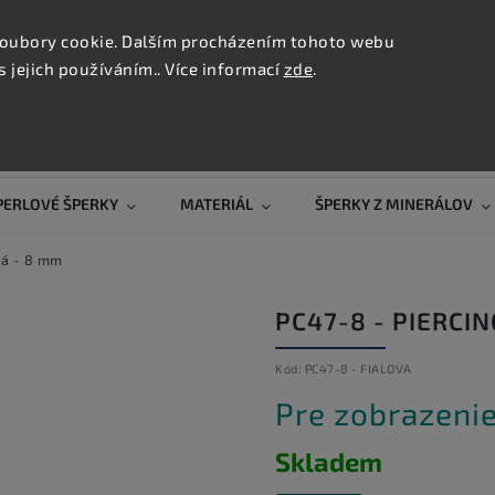
KONTAK
oubory cookie. Dalším procházením tohoto webu
s jejich používáním.. Více informací
zde
.
Hľadať
PERLOVÉ ŠPERKY
MATERIÁL
ŠPERKY Z MINERÁLOV
ová - 8 mm
PC47-8 - PIERCIN
Kód:
PC47-8 - FIALOVA
Pre zobrazenie
Skladem