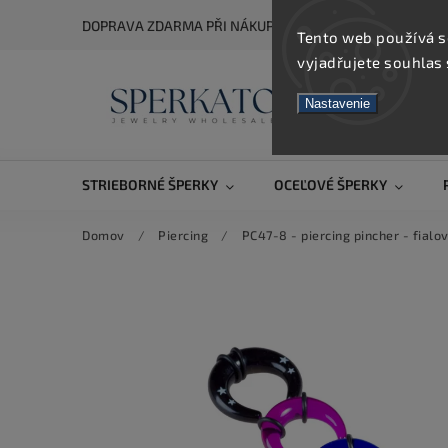
DOPRAVA ZDARMA PŘI NÁKUPU NAD 5 000 KČ
Tento web používá s
vyjadřujete souhlas 
Nastavenie
STRIEBORNÉ ŠPERKY
OCEĽOVÉ ŠPERKY
Domov
/
Piercing
/
PC47-8 - piercing pincher - fial