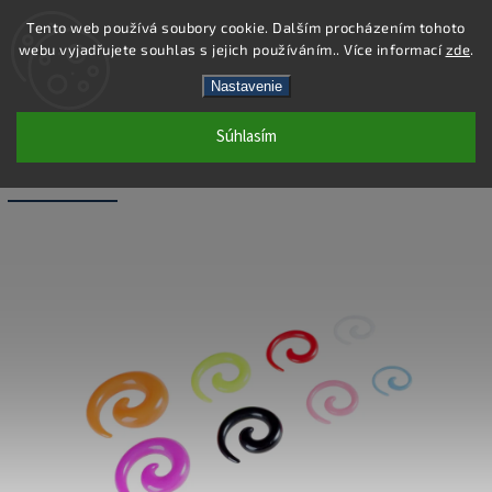
Tento web používá soubory cookie. Dalším procházením tohoto
webu vyjadřujete souhlas s jejich používáním.. Více informací
zde
.
Hľadať
Nastavenie
Súhlasím
PC59-6 - ROZŤAHOVÁK ŠPIRÁLA -
FIALOVÁ - 6 MM