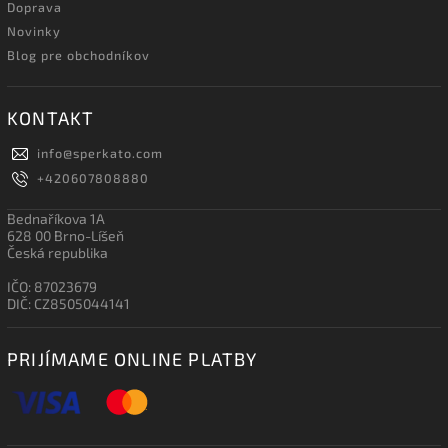
Doprava
Novinky
Blog pre obchodníkov
KONTAKT
info
@
sperkato.com
+420607808880
Bednaříkova 1A
628 00 Brno-Líšeň
Česká republika
IČO: 87023679
DIČ: CZ8505044141
PRIJÍMAME ONLINE PLATBY