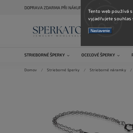
DOPRAVA ZDARMA PŘI NÁKUPU NAD 5 000 KČ
Tento web používá s
vyjadřujete souhlas 
Nastavenie
STRIEBORNÉ ŠPERKY
OCEĽOVÉ ŠPERKY
Domov
/
Strieborné šperky
/
Strieborné náramky
/