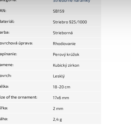
Strieborné náramky
AN
:
SB159
ateriál
:
Striebro 925/1000
arba
:
Strieborná
ovrchová úprava
:
Rhodiovanie
apínanie
:
Perový krúžok
amene
:
Kubický zirkon
ovrch
:
Lesklý
élka
:
18-20 cm
ize of the ornament
:
17x6 mm
ířka
:
2 mm
áha
:
2,4 g