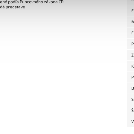
čené podľa Puncovného zákona ČR
edá predstave
E
M
F
P
Z
K
P
D
S
Š
V