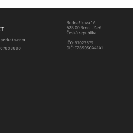
Bednaříkova 1A
628 00 Brno-Líšeň
KT
Česká republika
sperkato.com
IČO: 87023679
DIČ: CZ8505044141
607808880