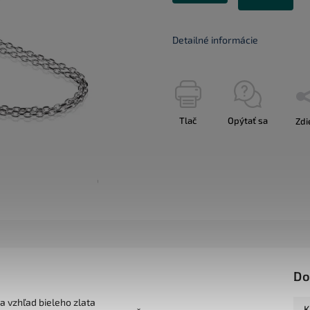
Detailné informácie
Tlač
Opýtať sa
Zdi
Do
 a vzhľad bieleho zlata
K