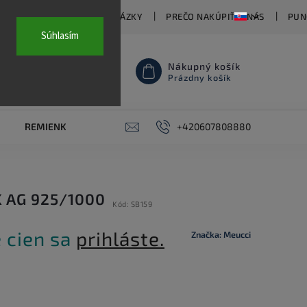
TY
ČASTO KLADENÉ OTÁZKY
PREČO NAKÚPIŤ U NÁS
PUN
Súhlasím
Nákupný košík
Prázdny košík
REMIENKY NA HODINKY
AKCE
+420607808880
PIERCING
KON
 AG 925/1000
Kód:
SB159
 cien sa
prihláste.
Značka:
Meucci