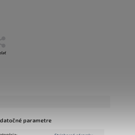
eľať
datočné parametre
ategória
: