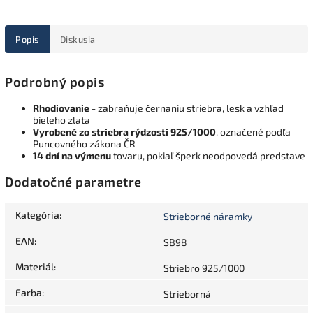
Popis
Diskusia
Podrobný popis
Rhodiovanie
- zabraňuje černaniu striebra, lesk a vzhľad
bieleho zlata
Vyrobené zo striebra rýdzosti 925/1000
, označené podľa
Puncovného zákona ČR
14 dní na výmenu
tovaru, pokiaľ šperk neodpovedá predstave
Dodatočné parametre
Kategória
:
Strieborné náramky
EAN
:
SB98
Materiál
:
Striebro 925/1000
Farba
:
Strieborná