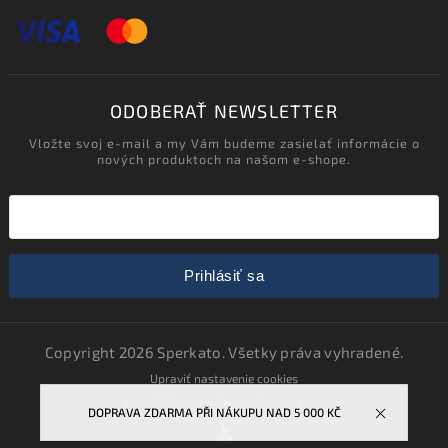
ODOBERAŤ NEWSLETTER
Vložte svoj e-mail a my Vám budeme zasielať informácie o
nových produktoch na našom e-shope.
Prihlásiť sa
Copyright 2026
Sperkato
. Všetky práva vyhradené.
Upraviť nastavenie cookies
Vytvořil
Shoptet
| Design
Shoptak.cz.
DOPRAVA ZDARMA PŘI NÁKUPU NAD 5 000 KČ