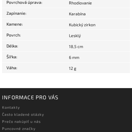
Povrchová úprava
:
Rhodiovanie
Zapínanie
:
Karabína
Kamene
:
Kubický zirkon
Povrch
:
Lesklý
Délka
:
18,5 cm
Šířka
:
6 mm
Váha
:
12 g
INFORMACE PRO VÁS
Kontakty
Často kladené otázky
Prečo nakúpiť u nás
Puncovné značky