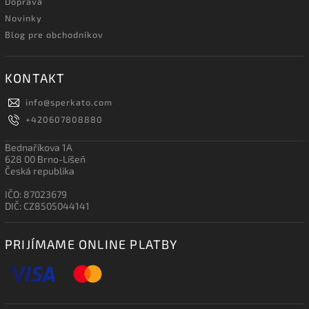
Doprava
Novinky
Blog pre obchodníkov
KONTAKT
info
@
sperkato.com
+420607808880
Bednaříkova 1A
628 00 Brno-Líšeň
Česká republika
IČO: 87023679
DIČ: CZ8505044141
PRIJÍMAME ONLINE PLATBY