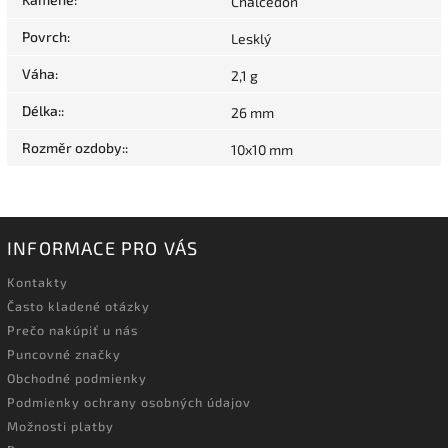
Chalcedon
Povrch
:
Lesklý
Váha
:
2,1 g
Délka:
:
26 mm
Rozměr ozdoby:
:
10x10 mm
INFORMACE PRO VÁS
Kontakty
Často kladené otázky
Prečo nakúpiť u nás
Puncovné značky
Obchodné podmienky
Podmienky ochrany osobných údajov
Možnosti platby