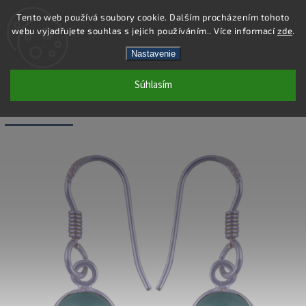
Tento web používá soubory cookie. Dalším procházením tohoto
webu vyjadřujete souhlas s jejich používáním.. Více informací
zde
.
Hľadať
Nastavenie
Súhlasím
SDE013 - NÁUŠNICE AG 925/1000 -
CHALCEDÓN