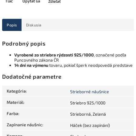
Tlač
Opýtať sa
Zdieľať
Popis
Diskusia
Podrobný popis
Vyrobené zo striebra rýdzosti 925/1000
, označené podľa
Puncovného zákona ČR
14 dní na výmenu
tovaru, pokiaľ šperk neodpovedá predstave
Dodatočné parametre
Kategória
:
Strieborné náušnice
Materiál
:
Striebro 925/1000
Farba
:
Strieborná, Zelená
Zapínanie náušnic
:
Háček (bez zapínání)
Kamene
: