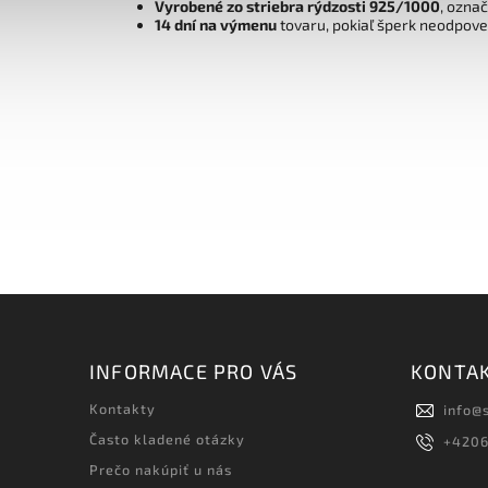
Vyrobené zo striebra rýdzosti 925/1000
, ozna
14 dní na výmenu
tovaru, pokiaľ šperk neodpov
INFORMACE PRO VÁS
KONTA
Kontakty
info
@
Často kladené otázky
+420
Prečo nakúpiť u nás