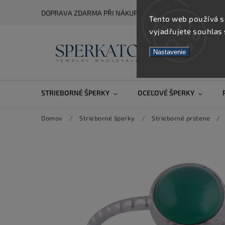
DOPRAVA ZDARMA PŘI NÁKUPU NAD 5 000 KČ
Tento web používá s
vyjadřujete souhlas 
Nastavenie
STRIEBORNÉ ŠPERKY
OCEĽOVÉ ŠPERKY
Domov
/
Strieborné šperky
/
Strieborné prstene
/