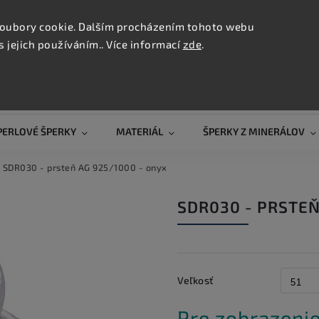
KONTAK
oubory cookie. Dalším procházením tohoto webu
s jejich používáním.. Více informací
zde
.
Hľadať
PERLOVÉ ŠPERKY
MATERIÁL
ŠPERKY Z MINERÁLOV
SDR030 - prsteň AG 925/1000 - onyx
SDR030 - PRSTEŇ
Veľkosť
Pre zobrazenie