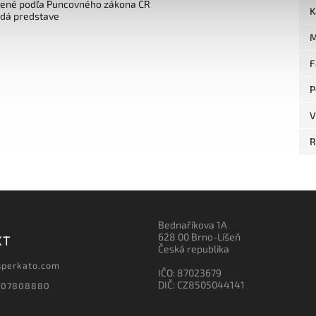
čené podľa Puncovného zákona ČR
K
edá predstave
M
F
P
V
R
Bednaříkova 1A
628 00 Brno-Líšeň
KT
Česká republika
sperkato.com
IČO: 87023679
DIČ: CZ8505044141
607808880