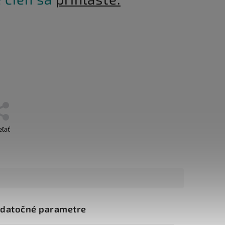
eľať
datočné parametre