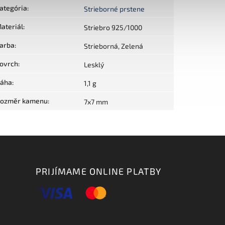
ategória
:
Strieborné prstene
ateriál
:
Striebro 925/1000
arba
:
Strieborná, Zelená
ovrch
:
Lesklý
áha
:
1,1 g
ozměr kamenu
:
7x7 mm
PRIJÍMAME ONLINE PLATBY