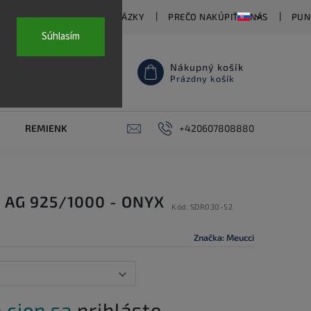
TY
ČASTO KLADENÉ OTÁZKY
PREČO NAKÚPIŤ U NÁS
PUN
Súhlasím
Nákupný košík
Prázdny košík
REMIENKY NA HODINKY
AKCE
+420607808880
PIERCING
KON
 AG 925/1000 - ONYX
Kód:
SDR030-52
Značka:
Meucci
 cien sa
prihláste.