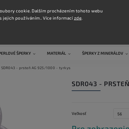
KONTAK
oubory cookie. Dalším procházením tohoto webu
s jejich používáním.. Více informací
zde
.
Hľadať
PERLOVÉ ŠPERKY
MATERIÁL
ŠPERKY Z MINERÁLOV
SDR043 - prsteň AG 925/1000 - tyrkys
SDR043 - PRSTEŇ
Veľkosť
Pre zobrazenie