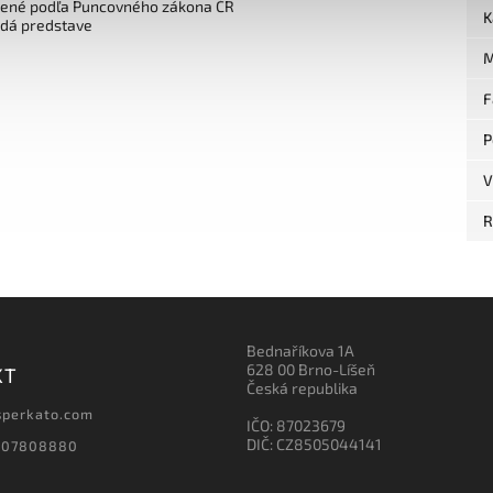
čené podľa Puncovného zákona ČR
K
edá predstave
M
F
P
V
R
Bednaříkova 1A
628 00 Brno-Líšeň
KT
Česká republika
sperkato.com
IČO: 87023679
DIČ: CZ8505044141
607808880