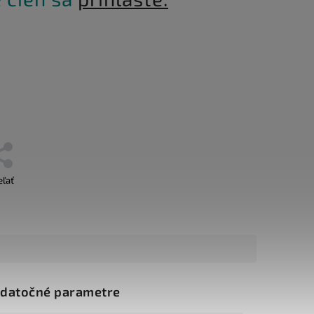
eľať
datočné parametre