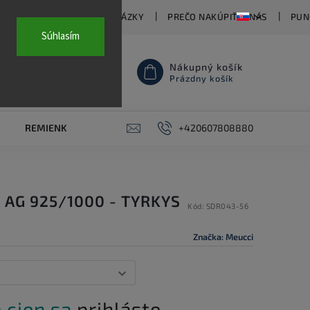
TY
ČASTO KLADENÉ OTÁZKY
PREČO NAKÚPIŤ U NÁS
PUN
Súhlasím
Nákupný košík
Prázdny košík
REMIENKY NA HODINKY
AKCE
+420607808880
PIERCING
KON
 AG 925/1000 - TYRKYS
Kód:
SDR043-56
Značka:
Meucci
 cien sa
prihláste.