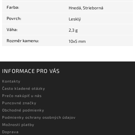
Farba
:
Hnedá, Strieborná
Povrch
:
Lesklý
Váha
:
2,3 g
Rozměr kamenu
:
10x5 mm
INFORMACE PRO VÁS
Kontakty
Často kladené otázky
Prečo nakúpiť u nás
Puncovné značky
Obchodné podmienky
Podmienky ochrany osobných údajov
Možnosti platby
Doprava