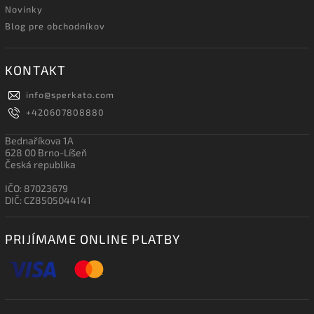
Novinky
Blog pre obchodníkov
KONTAKT
info
@
sperkato.com
+420607808880
Bednaříkova 1A
628 00 Brno-Líšeň
Česká republika
IČO: 87023679
DIČ: CZ8505044141
PRIJÍMAME ONLINE PLATBY