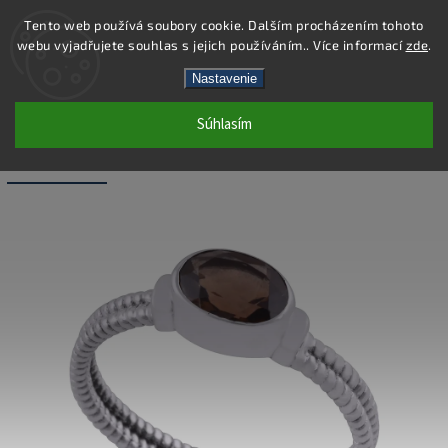
Tento web používá soubory cookie. Dalším procházením tohoto
webu vyjadřujete souhlas s jejich používáním.. Více informací
zde
.
Hľadať
Nastavenie
Súhlasím
SDR057 - PRSTEŇ AG 925/1000 -
TOPAS