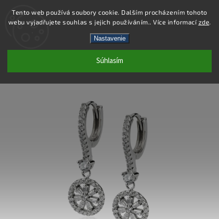
Tento web používá soubory cookie. Dalším procházením tohoto
webu vyjadřujete souhlas s jejich používáním.. Více informací
zde
.
Hľadať
Nastavenie
Súhlasím
SE088 - NÁUŠNICE AG 925/1000