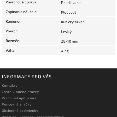
Povrchová úprava
:
Rhodiovanie
Zapínanie náušnic
:
Kloubové
Kamene
:
Kubický zirkon
Povrch
:
Lesklý
Rozměr
:
28x10 mm
Váha
:
4,7 g
INFORMACE PRO VÁS
Kontakty
Často kladené otázky
Prečo nakúpiť u nás
Puncovné značky
Obchodné podmienky
Podmienky ochrany osobných údajov