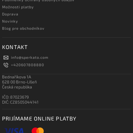
Možnosti platby
Doprava
Novinky
Blog pre obchodníkov
KONTAKT
info
@
sperkato.com
+420607808880
Bednaříkova 1A
628 00 Brno-Líšeň
Česká republika
IČO: 87023679
DIČ: CZ8505044141
PRIJÍMAME ONLINE PLATBY