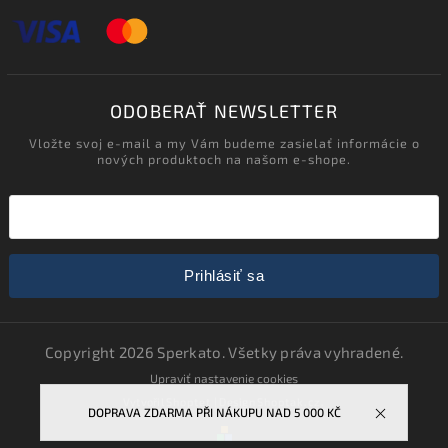
ODOBERAŤ NEWSLETTER
Vložte svoj e-mail a my Vám budeme zasielať informácie o
nových produktoch na našom e-shope.
Prihlásiť sa
Copyright 2026
Sperkato
. Všetky práva vyhradené.
Upraviť nastavenie cookies
Vytvořil
Shoptet
| Design
Shoptak.cz.
DOPRAVA ZDARMA PŘI NÁKUPU NAD 5 000 KČ