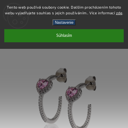
Tento web používá soubory cookie. Dalším procházením tohoto
webu vyjadřujete souhlas s jejich používáním.. Více informací
zde
.
Hľadať
Nastavenie
Súhlasím
SE118 - NÁUŠNICE AG 925/1000