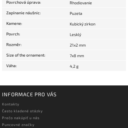
Povrchová úprava
:
Rhodiovanie
Zapínanie náušnic
:
Puzeta
Kamene
:
Kubický zirkon
Povrch
:
Lesklý
Rozměr
:
21x2 mm
Size of the ornament
:
7x8 mm
Váha
:
4,2 g
INFORMACE PRO VÁS
Kontakty
Často kladené otázky
Prečo nakúpiť u nás
Puncovné značky