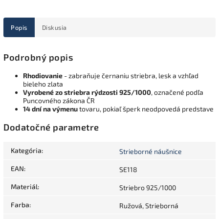
Popis
Diskusia
Podrobný popis
Rhodiovanie
- zabraňuje černaniu striebra, lesk a vzhľad
bieleho zlata
Vyrobené zo striebra rýdzosti 925/1000
, označené podľa
Puncovného zákona ČR
14 dní na výmenu
tovaru, pokiaľ šperk neodpovedá predstave
Dodatočné parametre
Kategória
:
Strieborné náušnice
EAN
:
SE118
Materiál
:
Striebro 925/1000
Farba
:
Ružová, Strieborná