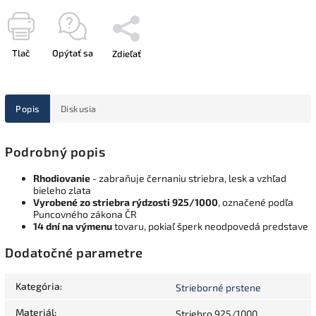
Tlač
Opýtať sa
Zdieľať
Popis
Diskusia
Podrobný popis
Rhodiovanie
- zabraňuje černaniu striebra, lesk a vzhľad
bieleho zlata
Vyrobené zo striebra rýdzosti 925/1000
, označené podľa
Puncovného zákona ČR
14 dní na výmenu
tovaru, pokiaľ šperk neodpovedá predstave
Dodatočné parametre
Kategória
:
Strieborné prstene
Materiál
:
Striebro 925/1000