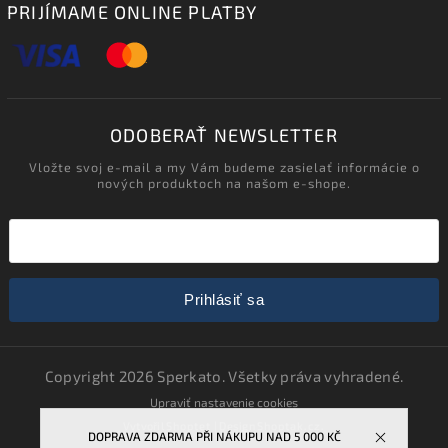
PRIJÍMAME ONLINE PLATBY
ODOBERAŤ NEWSLETTER
Vložte svoj e-mail a my Vám budeme zasielať informácie o
nových produktoch na našom e-shope.
Prihlásiť sa
Copyright 2026
Sperkato
. Všetky práva vyhradené.
Upraviť nastavenie cookies
Vytvořil
Shoptet
| Design
Shoptak.cz.
DOPRAVA ZDARMA PŘI NÁKUPU NAD 5 000 KČ