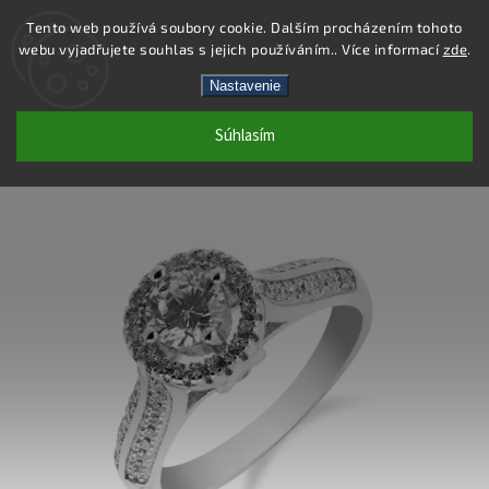
Tento web používá soubory cookie. Dalším procházením tohoto
webu vyjadřujete souhlas s jejich používáním.. Více informací
zde
.
Hľadať
Nastavenie
Súhlasím
SR049 - PRSTEŇ AG 925/1000