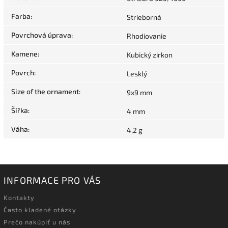
Farba
:
Strieborná
Povrchová úprava
:
Rhodiovanie
Kamene
:
Kubický zirkon
Povrch
:
Lesklý
Size of the ornament
:
9x9 mm
Šířka
:
4 mm
Váha
:
4,2 g
INFORMACE PRO VÁS
Kontakty
Často kladené otázky
Prečo nakúpiť u nás