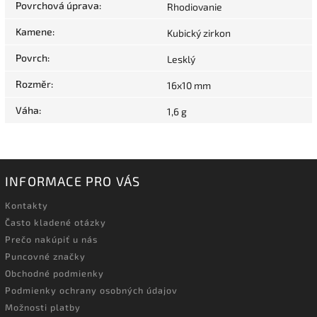
Povrchová úprava
:
Rhodiovanie
Kamene
:
Kubický zirkon
Povrch
:
Lesklý
Rozměr
:
16x10 mm
Váha
:
1,6 g
INFORMACE PRO VÁS
Kontakty
Často kladené otázky
Prečo nakúpiť u nás
Puncovné značky
Obchodné podmienky
Podmienky ochrany osobných údajov
Možnosti platby