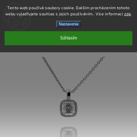
Tento web používá soubory cookie. Dalším procházením tohoto
webu vyjadřujete souhlas s jejich používáním.. Více informací
zde
.
Hľadať
Nastavenie
Súhlasím
SS124P - PRÍVESOK AG 925/1000