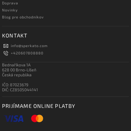
Doprava
Novinky
Blog pre obchodníkov
KONTAKT
info
@
sperkato.com
+420607808880
Bednaříkova 1A
628 00 Brno-Líšeň
Česká republika
IČO: 87023679
DIČ: CZ8505044141
PRIJÍMAME ONLINE PLATBY