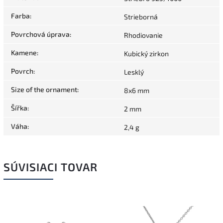
Farba
:
Strieborná
Povrchová úprava
:
Rhodiovanie
Kamene
:
Kubický zirkon
Povrch
:
Lesklý
Size of the ornament
:
8x6 mm
Šířka
:
2 mm
Váha
:
2,4 g
SÚVISIACI TOVAR