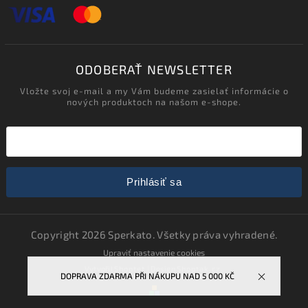
ODOBERAŤ NEWSLETTER
Vložte svoj e-mail a my Vám budeme zasielať informácie o
nových produktoch na našom e-shope.
Prihlásiť sa
Copyright 2026
Sperkato
. Všetky práva vyhradené.
Upraviť nastavenie cookies
Vytvořil
Shoptet
| Design
Shoptak.cz.
DOPRAVA ZDARMA PŘI NÁKUPU NAD 5 000 KČ