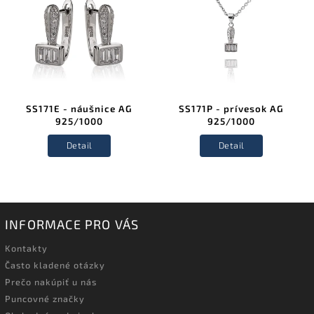
SS171E - náušnice AG
SS171P - prívesok AG
925/1000
925/1000
Detail
Detail
INFORMACE PRO VÁS
Kontakty
Často kladené otázky
Prečo nakúpiť u nás
Puncovné značky