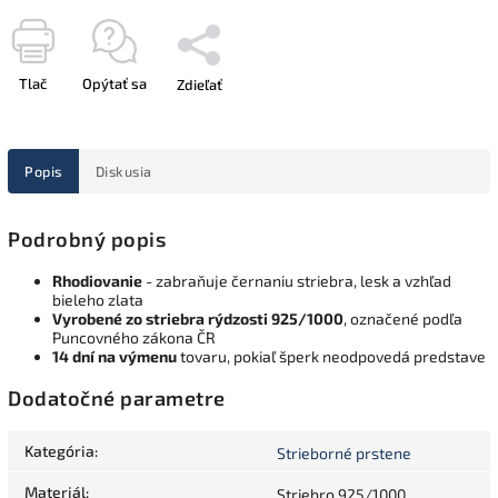
Tlač
Opýtať sa
Zdieľať
Popis
Diskusia
Podrobný popis
Rhodiovanie
- zabraňuje černaniu striebra, lesk a vzhľad
bieleho zlata
Vyrobené zo striebra rýdzosti 925/1000
, označené podľa
Puncovného zákona ČR
14 dní na výmenu
tovaru, pokiaľ šperk neodpovedá predstave
Dodatočné parametre
Kategória
:
Strieborné prstene
Materiál
:
Striebro 925/1000