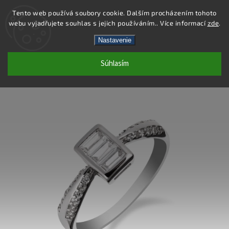
Tento web používá soubory cookie. Dalším procházením tohoto
webu vyjadřujete souhlas s jejich používáním.. Více informací
zde
.
Hľadať
Nastavenie
Súhlasím
SS171R - PRSTEŇ AG 925/1000