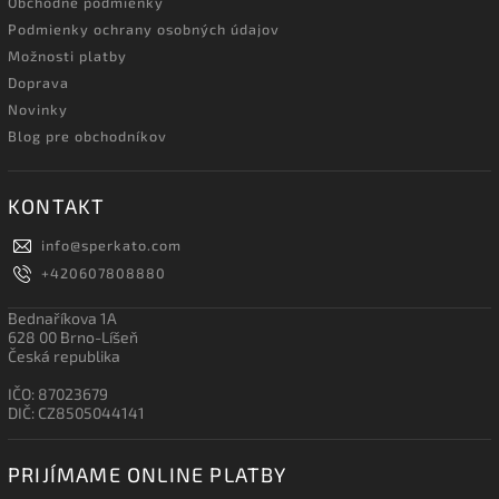
Obchodné podmienky
Podmienky ochrany osobných údajov
Možnosti platby
Doprava
Novinky
Blog pre obchodníkov
KONTAKT
info
@
sperkato.com
+420607808880
Bednaříkova 1A
628 00 Brno-Líšeň
Česká republika
IČO: 87023679
DIČ: CZ8505044141
PRIJÍMAME ONLINE PLATBY