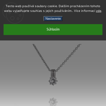
Tento web používá soubory cookie. Dalším procházením tohoto
webu vyjadřujete souhlas s jejich používáním.. Více informací
zde
.
Hľadať
Nastavenie
Súhlasím
SS217P - PRÍVESOK AG 925/1000