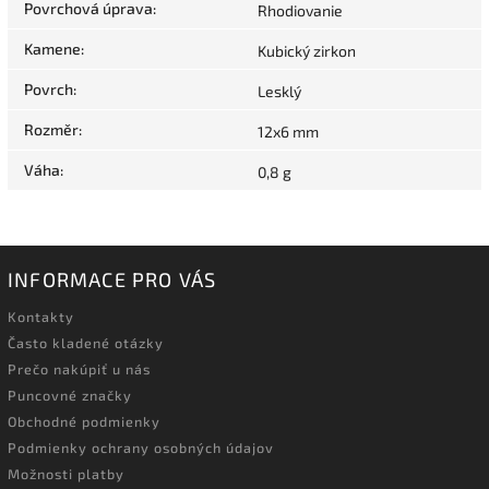
Povrchová úprava
:
Rhodiovanie
Kamene
:
Kubický zirkon
Povrch
:
Lesklý
Rozměr
:
12x6 mm
Váha
:
0,8 g
INFORMACE PRO VÁS
Kontakty
Často kladené otázky
Prečo nakúpiť u nás
Puncovné značky
Obchodné podmienky
Podmienky ochrany osobných údajov
Možnosti platby