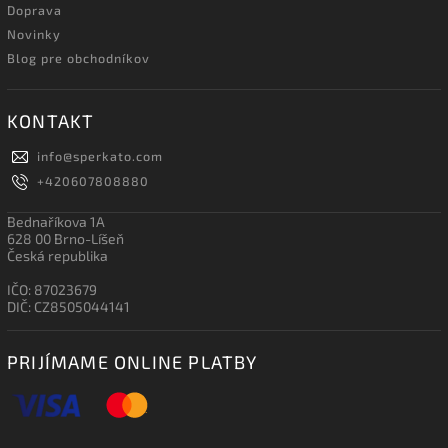
Doprava
Novinky
Blog pre obchodníkov
KONTAKT
info
@
sperkato.com
+420607808880
Bednaříkova 1A
628 00 Brno-Líšeň
Česká republika
IČO: 87023679
DIČ: CZ8505044141
PRIJÍMAME ONLINE PLATBY