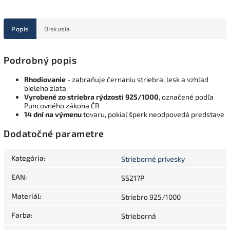
Popis
Diskusia
Podrobný popis
Rhodiovanie
- zabraňuje černaniu striebra, lesk a vzhľad
bieleho zlata
Vyrobené zo striebra rýdzosti 925/1000
, označené podľa
Puncovného zákona ČR
14 dní na výmenu
tovaru, pokiaľ šperk neodpovedá predstave
Dodatočné parametre
Kategória
:
Strieborné prívesky
EAN
:
SS217P
Materiál
:
Striebro 925/1000
Farba
:
Strieborná